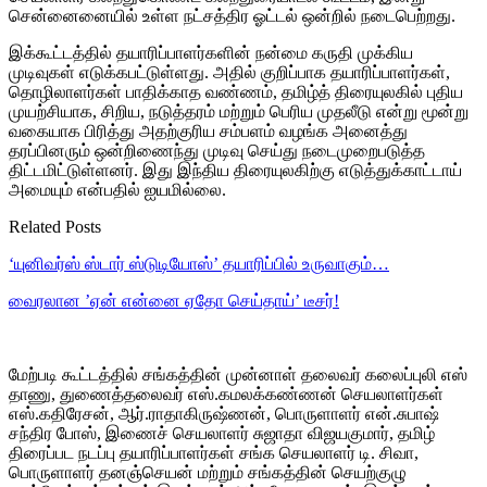
சென்னைனையில் உள்ள நட்சத்திர ஓட்டல் ஒன்றில் நடைபெற்றது.
இக்கூட்டத்தில் தயாரிப்பாளர்களின் நன்மை கருதி முக்கிய
முடிவுகள் எடுக்கபட்டுள்ளது. அதில் குறிப்பாக தயாரிப்பாளர்கள்,
தொழிலாளர்கள் பாதிக்காத வண்ணம், தமிழ்த் திரையுலகில் புதிய
முயற்சியாக, சிறிய, நடுத்தரம் மற்றும் பெரிய முதலீடு என்று மூன்று
வகையாக பிரித்து அதற்குரிய சம்பளம் வழங்க அனைத்து
தரப்பினரும் ஒன்றிணைந்து முடிவு செய்து நடைமுறைபடுத்த
திட்டமிட்டுள்ளனர். இது இந்திய திரையுலகிற்கு எடுத்துக்காட்டாய்
அமையும் என்பதில் ஐயமில்லை.
Related Posts
‘யுனிவர்ஸ் ஸ்டார் ஸ்டுடியோஸ்’ தயாரிப்பில் உருவாகும்…
வைரலான ’ஏன் என்னை ஏதோ செய்தாய்’ டீசர்!
மேற்படி கூட்டத்தில் சங்கத்தின் முன்னாள் தலைவர் கலைப்புலி எஸ்
தாணு, துணைத்தலைவர் எஸ்.கமலக்கண்ணன் செயலாளர்கள்
எஸ்.கதிரேசன், ஆர்.ராதாகிருஷ்ணன், பொருளாளர் என்.சுபாஷ்
சந்திர போஸ், இணைச் செயலாளர் சுஜாதா விஜயகுமார், தமிழ்
திரைப்பட நடப்பு தயாரிப்பாளர்கள் சங்க செயலாளர் டி. சிவா,
பொருளாளர் தனஞ்செயன் மற்றும் சங்கத்தின் செயற்குழு