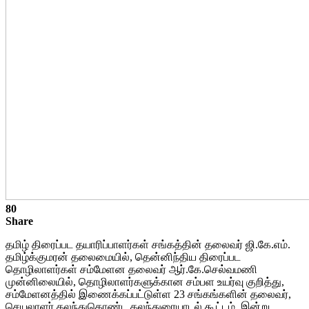
80
Share
தமிழ் திரைப்பட தயாரிப்பாளர்கள் சங்கத்தின் தலைவர் ஜி.கே.எம்.
தமிழ்க்குமரன் தலைமையில், தென்னிந்திய திரைப்பட
தொழிலாளர்கள் சம்மேளன தலைவர் ஆர்.கே.செல்வமணி
முன்னிலையில், தொழிலாளர்களுக்கான சம்பள உயர்வு குறித்து,
சம்மேளனத்தில் இணைக்கப்பட்டுள்ள 23 சங்கங்களின் தலைவர்,
செயலாளர் கலந்துகொண்ட கலந்துரையாடல் கூட்டம், இன்று