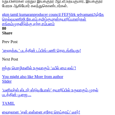
உறுப்பினர்கள் மற்றும் இயக்குநர் ஆர்.வீ.உதயகுமார், இயக்குநர்
பேரரசு ஆகியோர் கலந்துகொண்டார்கள்.
gkm tamil kumaran
producer council FEFSI
rk selvamani
ஆர்கே
செல்வமணி
ஜி.கே.எம்.தமிழ்குமரன்
தயாரிப்பாளர்கள்
சங்கம்
முதலீடுக்கு ஏற்ற சம்பளம்
80
Share
Prev Post
’ஹைக்கூ’ படத்தின் டப்பிங் பணி தொடங்கியது!
Next Post
ஐந்து மொழிகளில் உருவாகும் ‘ஃபீல் மை லவ்’!
You might also like
More from author
Slider
‘யுனிவர்ஸ் ஸ்டார் ஸ்டுடியோஸ்’ தயாரிப்பில் உருவாகும் முதல்
படத்தின் பூஜை…
TAMIL
வைரலான ’ஏன் என்னை ஏதோ செய்தாய்’ டீசர்!