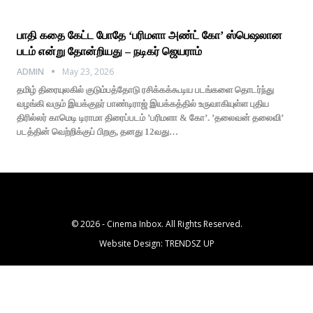
பாதி கதை கேட்ட போதே ‘பரிமளா அண்ட் கோ’ ஸ்பெஷலான
படம் என்று தோன்றியது – நடிகர் ஜெயராம்
ADMIN
May 23, 2026
தமிழ் திரையுலகில் குடும்பத்தோடு ரசிக்கக்கூடிய படங்களை தொடர்ந்து
வழங்கி வரும் இயக்குநர் பாண்டிராஜ் இயக்கத்தில் உருவாகியுள்ள புதிய
திரில்லர் காமெடி டிராமா திரைப்படம் ’பரிமளா & கோ’. ’தலைவன் தலைவி’
படத்தின் வெற்றிக்குப் பிறகு, தனது 12வது…
© 2026 - Cinema Inbox. All Rights Reserved.
Website Design:
TRENDSZ UP