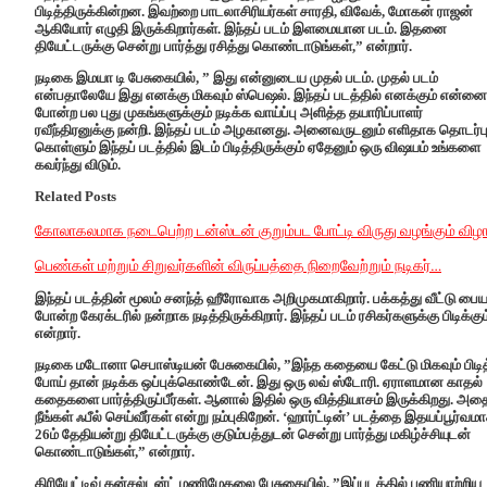
பிடித்திருக்கின்றன. இவற்றை பாடலாசிரியர்கள் சாரதி, விவேக், மோகன் ராஜன்
ஆகியோர் எழுதி இருக்கிறார்கள். இந்தப் படம் இளமையான படம். இதனை
தியேட்டருக்கு சென்று பார்த்து ரசித்து கொண்டாடுங்கள்,” என்றார்.
நடிகை இமயா டி பேசுகையில், ” இது என்னுடைய முதல் படம். முதல் படம்
என்பதாலேயே இது எனக்கு மிகவும் ஸ்பெஷல். இந்தப் படத்தில் எனக்கும் என்னை
போன்ற பல புது முகங்களுக்கும் நடிக்க வாய்ப்பு அளித்த தயாரிப்பாளர்
ரவீந்திரனுக்கு நன்றி. இந்தப் படம் அழகானது. அனைவருடனும் எளிதாக தொடர்ப
கொள்ளும் இந்தப் படத்தில் இடம் பிடித்திருக்கும் ஏதேனும் ஒரு விஷயம் உங்களை
கவர்ந்து விடும்.
Related Posts
கோலாகலமாக நடைபெற்ற டன்ஸ்டன் குறும்பட போட்டி விருது வழங்கும் விழா
பெண்கள் மற்றும் சிறுவர்களின் விருப்பத்தை நிறைவேற்றும் நடிகர்…
இந்தப் படத்தின் மூலம் சனந்த் ஹீரோவாக அறிமுகமாகிறார். பக்கத்து வீட்டு பை
போன்ற கேரக்டரில் நன்றாக நடித்திருக்கிறார். இந்தப் படம் ரசிகர்களுக்கு பிடிக்கும
என்றார்.
நடிகை மடோனா செபாஸ்டியன் பேசுகையில், ”இந்த கதையை கேட்டு மிகவும் பிடித
போய் தான் நடிக்க ஒப்புக்கொண்டேன். இது ஒரு லவ் ஸ்டோரி. ஏராளமான காதல்
கதைகளை பார்த்திருப்பீர்கள். ஆனால் இதில் ஒரு வித்தியாசம் இருக்கிறது. அத
நீங்கள் ஃபீல் செய்வீர்கள் என்று நம்புகிறேன். ‘ஹார்ட்டின்’ படத்தை இதயப்பூர்வம
26ம் தேதியன்று தியேட்டருக்கு குடும்பத்துடன் சென்று பார்த்து மகிழ்ச்சியுடன்
கொண்டாடுங்கள்,” என்றார்.
கிரியேட்டிவ் கன்சல்டன்ட் மணிமேகலை பேசுகையில், ”இப்படத்தில் பணியாற்றிய