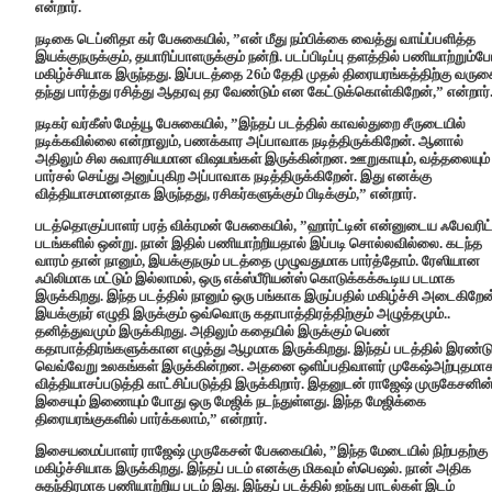
என்றார்.
நடிகை டெப்னிதா கர் பேசுகையில், ”என் மீது நம்பிக்கை வைத்து வாய்ப்பளித்த
இயக்குநருக்கும், தயாரிப்பாளருக்கும் நன்றி. படப்பிடிப்பு தளத்தில் பணியாற்றும்ப
மகிழ்ச்சியாக இருந்தது. இப்படத்தை 26ம் தேதி முதல் திரையரங்கத்திற்கு வரு
தந்து பார்த்து ரசித்து ஆதரவு தர வேண்டும் என கேட்டுக்கொள்கிறேன்,” என்றார்
நடிகர் வர்கீஸ் மேத்யூ பேசுகையில், ”இந்தப் படத்தில் காவல்துறை சீருடையில்
நடிக்கவில்லை என்றாலும், பணக்கார அப்பாவாக நடித்திருக்கிறேன். ஆனால்
அதிலும் சில சுவாரசியமான விஷயங்கள் இருக்கின்றன. ஊறுகாயும், வத்தலையும்
பார்சல் செய்து அனுப்புகிற அப்பாவாக நடித்திருக்கிறேன். இது எனக்கு
வித்தியாசமானதாக இருந்தது, ரசிகர்களுக்கும் பிடிக்கும்,” என்றார்.
படத்தொகுப்பாளர் பரத் விக்ரமன் பேசுகையில், ”ஹார்ட்டின் என்னுடைய ஃபேவரிட
படங்களில் ஒன்று. நான் இதில் பணியாற்றியதால் இப்படி சொல்லவில்லை. கடந்த
வாரம் தான் நானும், இயக்குநரும் படத்தை முழுவதுமாக பார்த்தோம். ரேஸியான
ஃபிலிமாக மட்டும் இல்லாமல், ஒரு எக்ஸ்பீரியன்ஸ் கொடுக்கக்கூடிய படமாக
இருக்கிறது. இந்த படத்தில் நானும் ஒரு பங்காக இருப்பதில் மகிழ்ச்சி அடைகிறேன
இயக்குநர் எழுதி இருக்கும் ஒவ்வொரு கதாபாத்திரத்திற்கும் அழுத்தமும்..
தனித்துவமும் இருக்கிறது. அதிலும் கதையில் இருக்கும் பெண்
கதாபாத்திரங்களுக்கான எழுத்து ஆழமாக இருக்கிறது. இந்தப் படத்தில் இரண்ட
வெவ்வேறு உலகங்கள் இருக்கின்றன. அதனை ஒளிப்பதிவாளர் முகேஷ்அற்புதமா
வித்தியாசப்படுத்தி காட்சிப்படுத்தி இருக்கிறார். இதனுடன் ராஜேஷ் முருகேசனின
இசையும் இணையும் போது ஒரு மேஜிக் நடந்துள்ளது. இந்த மேஜிக்கை
திரையரங்குகளில் பார்க்கலாம்,” என்றார்.
இசையமைப்பாளர் ராஜேஷ் முருகேசன் பேசுகையில், ”இந்த மேடையில் நிற்பதற்கு
மகிழ்ச்சியாக இருக்கிறது.‌ இந்தப் படம் எனக்கு மிகவும் ஸ்பெஷல். நான் அதிக
சுதந்திரமாக பணியாற்றிய படம் இது. இந்தப் படத்தில் ஐந்து பாடல்கள் இடம்