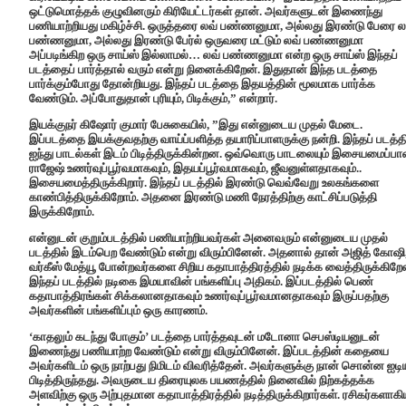
ஒட்டுமொத்தக் குழுவினரும் கிரியேட்டர்கள் தான். அவர்களுடன் இணைந்து
பணியாற்றியது மகிழ்ச்சி. ஒருத்தரை லவ் பண்ணனுமா, அல்லது இரண்டு பேரை ல
பண்ணனுமா, அல்லது இரண்டு பேர்ல் ஒருவரை மட்டும் லவ் பண்ணனுமா
அப்படிங்கிற ஒரு சாய்ஸ் இல்லாமல்… லவ் பண்ணனுமா என்ற ஒரு சாய்ஸ் இந்தப்
படத்தைப் பார்த்தால் வரும் என்று நினைக்கிறேன். இதுதான் இந்த படத்தை
பார்க்கும்போது தோன்றியது. இந்தப் படத்தை இதயத்தின் மூலமாக பார்க்க
வேண்டும். அப்போதுதான் புரியும், பிடிக்கும்,” என்றார்.
இயக்குநர் கிஷோர் குமார் பேசுகையில், ”இது என்னுடைய முதல் மேடை.
இப்படத்தை இயக்குவதற்கு வாய்ப்பளித்த தயாரிப்பாளருக்கு நன்றி. இந்தப் படத்தி
ஐந்து பாடல்கள் இடம் பிடித்திருக்கின்றன. ஒவ்வொரு பாடலையும் இசையமைப்பாள
ராஜேஷ் உணர்வுப்பூர்வமாகவும், இதயப்பூர்வமாகவும், ஜீவனுள்ளதாகவும்..
இசையமைத்திருக்கிறார். இந்தப் படத்தில் இரண்டு வெவ்வேறு உலகங்களை
காண்பித்திருக்கிறோம். அதனை இரண்டு மணி நேரத்திற்கு காட்சிப்படுத்தி
இருக்கிறோம்.
என்னுடன் குறும்படத்தில் பணியாற்றியவர்கள் அனைவரும் என்னுடைய முதல்
படத்தில் இடம்பெற வேண்டும் என்று விரும்பினேன். அதனால் தான் அஜித் கோஷி
வர்கீஸ் மேத்யூ போன்றவர்களை சிறிய கதாபாத்திரத்தில் நடிக்க வைத்திருக்கிறேன
இந்தப் படத்தில் நடிகை இமயாவின் பங்களிப்பு அதிகம். இப்படத்தில் பெண்
கதாபாத்திரங்கள் சிக்கலானதாகவும் உணர்வுப்பூர்வமானதாகவும் இருப்பதற்கு
அவர்களின் பங்களிப்பும் ஒரு காரணம்.
‘காதலும் கடந்து போகும்’ படத்தை பார்த்தவுடன் மடோனா செபஸ்டியனுடன்
இணைந்து பணியாற்ற வேண்டும் என்று விரும்பினேன். இப்படத்தின் கதையை
அவர்களிடம் ஒரு நாற்பது நிமிடம் விவரித்தேன். அவர்களுக்கு நான் சொன்ன ஐடி
பிடித்திருந்தது. அவருடைய திரையுலக பயணத்தில் நினைவில் நிற்கத்தக்க
அளவிற்கு ஒரு அற்புதமான கதாபாத்திரத்தில் நடித்திருக்கிறார்கள். ரசிகர்களாக