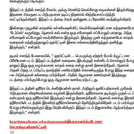
உங்களுக்கும் பிடிக்கும்.
இந்தப் படத்தில் சனந்த் கேரக்டருக்கு ரெண்டு வெவ்வேறு வடிவங்கள் இருக்கிறது
இதனை அவருடைய அற்புதமான நடிப்பு திறனால் வித்தியாசப்படுத்தி
காட்டியிருக்கிறார். இந்தப் படத்தை அவர் தன்னுடைய தோளில் சுமந்திருக்கிறார்.‌
இன்றைய சூழலில் காதலில் சுச்சுவேஷன்சிப், வெக்கேஷன்ஷிப் என எத்தனைய
‘டேர்ம்ஸ்’ வருகிறது. ஆனால் லவ் என்ற ஒரு எமோஷன் எப்போதும் மாறாது. அந்த
எமோஷன் எப்போதும் எவர்கிரீனாக இருக்கும். இதற்கு முன் எத்தனையோ காதல்
கதைகள் வந்திருந்தாலும் ஹார்ட்டின் இவை எல்லாவற்றிலிருந்தும் தனித்து
இருக்கும்,” என்றார்.
நடிகர் சனந்த் பேசுகையில், ” ஹார்ட்டின்… பெயருக்கு ஏற்றார் போல் க்யூட்டான
பிரீஸியான படம். இந்தப் படத்தின் கதையை இயக்குநர் என்னிடம் சொல்லும் போத
நானும் இது ஒரு வழக்கமான காதல் கதை என்று தான் நினைத்தேன். ஆனால்
அதன் பிறகு படப்பிடிப்பு தளத்தில் பணியாற்றிக் கொண்டிருந்த போது இந்த கதைய
பல அடுக்குகள் உள்ளதை பார்த்தேன். அதில் ஆழமான உணர்வுகள் இருந்தது.
படத்தை பார்க்கும்போது ஒரு ஆழமான உணர்வு ஏற்பட்டது.
இந்தப் படத்தின் ஹீரோ டெக்னீஷியன்ஸ் தான். அதிலும் ஒளிப்பதிவாளர் முகேஷ்
அற்புதமான விஷூவல்களை வழங்கி இருக்கிறார். ஹீரோவாக நடிக்கும் முதல் படம
என்பதால் ஒரு ஹீரோயின் இருக்கும் என்று நினைத்தேன். ஆனால் எனக்கு இரண்
ஹீரோயின். படத்தில் இரண்டு ஹீரோயினையும் நேசித்திருக்கிறேன். படம் பார்க்கும
போது ரசிகர்களுக்கும் இது பிரதிபலிக்கும். இந்தப் படம் நிஜமாகவே ஆத்மார்த்த
இருக்கும்,” என்றார்.
heartin
madonna sebastian
sananth
இமயா
சனந்த்
மடோனா
செபாஸ்டியன்
ஹார்ட்டின்
36