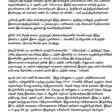
அறிமுக இயக்குநர் கிஷோர் குமார் இயக்கத்தில் ரொமான்டிக் என்டர்டெய்னராக
உருவாகியுள்ள படம் ‘ஹார்ட்டின்’ (Heartin). இதில் நாயகனாக சனந்த் நடிக்க,
நாயகிகளாக மடோனா செபாஸ்டியன், இமயா.டி ஆகியோர் நடித்திருக்கிறார்கள்.
இவர்களுடன் வாய்ஸப் மணி, டெப்னிதா கர் உள்ளிட்ட பலர் நடித்திருக்கிறார்கள்.
முகேஷ் ஒளிப்பதிவு செய்திருக்கும் இந்த திரைப்படத்திற்கு ராஜேஷ் முருகேசன்
இசையமைத்திருக்கிறார். படத்தொகுப்பு பணிகளை பரத் விக்ரமன் மேற்கொள்ள
கலை இயக்கத்தை துரைராஜ் கவனித்திருக்கிறார்.
ஜூன் 26ம் தேதி உலகம் முழுவதும் திரையரங்குகளில் வெளியாகும் இந்த
திரைப்படத்தின் இசை மற்றும் முன்னோட்ட வெளியீட்டு விழாவில் சமீபத்தில்
சென்னை, பிரசாத் லேபில் நடைபெற்றது.
நிகழ்ச்சியில் பாடலாசிரியர் சாரதி பேசுகையில், ” ‘அயோத்தி’ படத்திற்குப் பிறகு
அதே நிறுவனம் தயாரித்த இந்த படத்தில் இரண்டு பாடல்களை எழுதியிருக்கிறேன
இரண்டுமே துள்ளலான பாடல்கள். வாய்ப்பளித்த இயக்குநருக்கும்,
இசையமைப்பாளருக்கும் நன்றி. இப்படத்தில் பணியாற்றிய அனுபவம் மறக்க
முடியாதது. கடவுளை மறந்தாலும் காதலை மறக்காமல் இருக்க ஒரு மனம் வேண்டு
என்பதை நோக்கிய பயணம் தான் இப்படத்தின் கதை,” என்றார் .
நடிகர் வாட்ஸப் மணி பேசுகையில், ”இது என்னுடைய முதல் பத்திரிகையாளர்
சந்திப்பு. கல்லூரியில் படித்து முடித்த பிறகு 2014 -15களில் கிஷோர் குறும்படங்
உருவாக்கும் போது எனக்கு அறிமுகமானார். அதன் பிறகு அவர் நாளைய இயக்குநர
நிகழ்ச்சியில் கலந்து கொண்டார். அவருடன் என்னுடைய பயணமும் தொடர்ந்தது.
அதன் பிறகு இணைய தொடர், மியூசிக் ஆல்பம் ஆகியவற்றை இயக்கினார்.
தற்போது அவர் ‘ஹார்ட்டின்’ திரைப்படத்தை இயக்கியிருக்கிறார். இந்த படத்தில்
நானும் நடித்து நடிகராக அறிமுகமாகிறேன். இது எனக்கு சந்தோஷமாக இருக்கிறத
இப்படத்தின் கதையை எமோஷனலாக கிஷோர் நன்றாக எழுதியிருக்கிறார். இந்தப
படம் ஒரு பீல் குட் மூவியாக இருக்கும். ரசிகர்கள் அனைவருக்கும் பிடிக்கும்,”