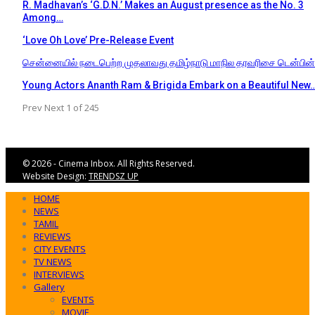
R. Madhavan’s ‘G.D.N.’ Makes an August presence as the No. 3
Among…
‘Love Oh Love’ Pre-Release Event
சென்னையில் நடைபெற்ற முதலாவது தமிழ்நாடு மாநில தரவரிசை டென்பின
Young Actors Ananth Ram & Brigida Embark on a Beautiful New
Prev
Next
1 of 245
© 2026 - Cinema Inbox. All Rights Reserved.
Website Design:
TRENDSZ UP
HOME
NEWS
TAMIL
REVIEWS
CITY EVENTS
TV NEWS
INTERVIEWS
Gallery
EVENTS
MOVIE