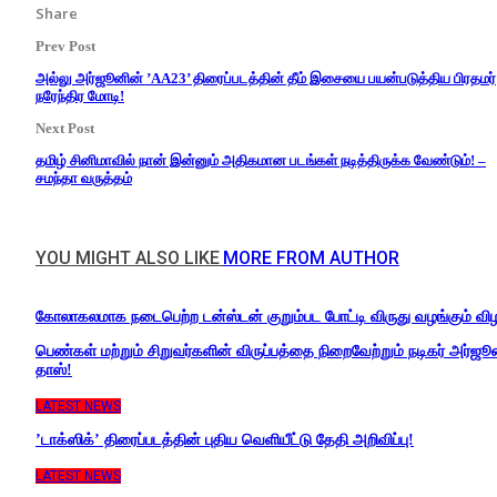
Share
Prev Post
அல்லு அர்ஜூனின் ’AA23’ திரைப்படத்தின் தீம் இசையை பயன்படுத்திய பிரதமர்
நரேந்திர மோடி!
Next Post
தமிழ் சினிமாவில் நான் இன்னும் அதிகமான படங்கள் நடித்திருக்க வேண்டும்! –
சமந்தா வருத்தம்
YOU MIGHT ALSO LIKE
MORE FROM AUTHOR
கோலாகலமாக நடைபெற்ற டன்ஸ்டன் குறும்பட போட்டி விருது வழங்கும் வி
பெண்கள் மற்றும் சிறுவர்களின் விருப்பத்தை நிறைவேற்றும் நடிகர் அர்ஜூ
தாஸ்!
LATEST NEWS
’டாக்ஸிக்’ திரைப்படத்தின் புதிய வெளியீட்டு தேதி அறிவிப்பு!
LATEST NEWS