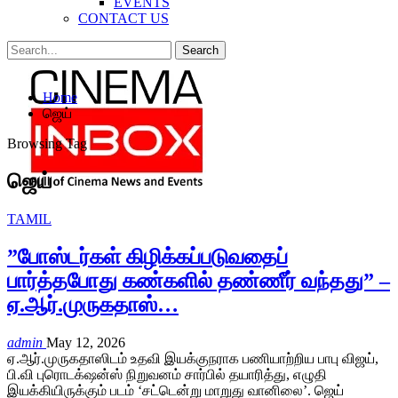
EVENTS
CONTACT US
Posts
Categories
Home
Tags
ஜெய்
Browsing Tag
ஜெய்
TAMIL
”போஸ்டர்கள் கிழிக்கப்படுவதைப்
பார்த்தபோது கண்களில் தண்ணீர் வந்தது” –
ஏ.ஆர்.முருகதாஸ்…
admin
May 12, 2026
ஏ.ஆர்.முருகதாஸிடம் உதவி இயக்குநராக பணியாற்றிய பாபு விஜய்,
பி.வி புரொடக்‌ஷன்ஸ் நிறுவனம் சார்பில் தயாரித்து, எழுதி
இயக்கியிருக்கும் படம் ‘சட்டென்று மாறுது வானிலை’. ஜெய்