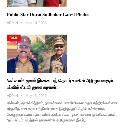
Public Star Durai Sudhakar Latest Photos
ADMIN
May 14, 2026
TAMIL
’எக்ஸாம்’ மூலம் இணையத் தொடர் உலகில் அறிமுகமாகும்
பப்ளிக் ஸ்டார் துரை சுதாகர்!
ADMIN
May 13, 2026
வில்லன், குணச்சித்திரம், நகைச்சுவை பாணியிலான கதாபாத்திரங்கள் என
எந்தவிதமான கதாபாத்திரங்களாக இருந்தாலும் அதில் கச்சிதமாக
பொறுந்தக்கூடிய நடிகர்களில் பப்ளிக் ஸ்டார் துரை சுதாகர் முக்கியமானவர்.
’தப்பாட்டம்’ படத்தில் நாயகனாக அறிமுகமான இவர்,…