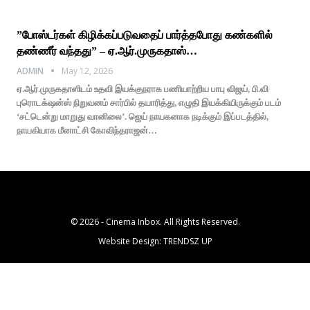
”போஸ்டர்கள் கிழிக்கப்படுவதைப் பார்த்தபோது கண்களில்
தண்ணீர் வந்தது” – ஏ.ஆர்.முருகதாஸ்…
ADMIN
May 12, 2026
ஏ.ஆர்.முருகதாஸிடம் உதவி இயக்குநராக பணியாற்றிய பாபு விஜய், பி.வி
புரொடக்‌ஷன்ஸ் நிறுவனம் சார்பில் தயாரித்து, எழுதி இயக்கியிருக்கும் படம்
‘சட்டென்று மாறுது வானிலை’. ஜெய் நாயகனாக நடிக்கும் இப்படத்தில்,
நாயகியாக மீனாட்சி கோவிந்தராஜன்…
© 2026 - Cinema Inbox. All Rights Reserved.
Website Design:
TRENDSZ UP