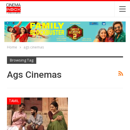
Home
ags cinemas
Browsing Tag
Ags Cinemas
TAMIL