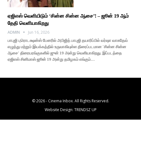
ஏஜிஎஸ் வெளியிடும் ‘சின்ன சின்ன ஆசை’! – ஜூன் 19 ஆம்
தேதி வெளியாகிறது
ADMIN
Jun 16, 2026
பாபுஜி புரொடக்ஷன்ஸ் பேனரில் அபிஜித் பாபுஜி தயாரிப்பில் வர்ஷா வாசுதேவ்
எழுத்து மற்றும் இயக்கத்தில் உருவாகியுள்ள திரைப்படமான 'சின்ன சின்ன
ஆசை' திரையரங்குகளில் ஜுன் 19 அன்று வெளியாகிறது. இப்படத்தை
ஏஜிஎஸ் சினிமாஸ் ஜூன் 19 அன்று தமிழகம் எங்கும்…
© 2026 - Cinema Inbox. All Rights Reserved.
Website Design:
TRENDSZ UP