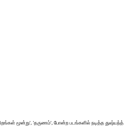
ிறங்கள் மூன்று', 'தருணம்', போன்ற படங்களில் நடித்த துஷ்யந்த்