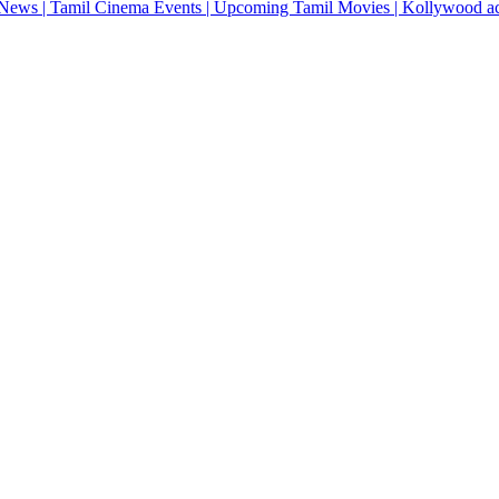
News | Tamil Cinema Events | Upcoming Tamil Movies | Kollywood actres