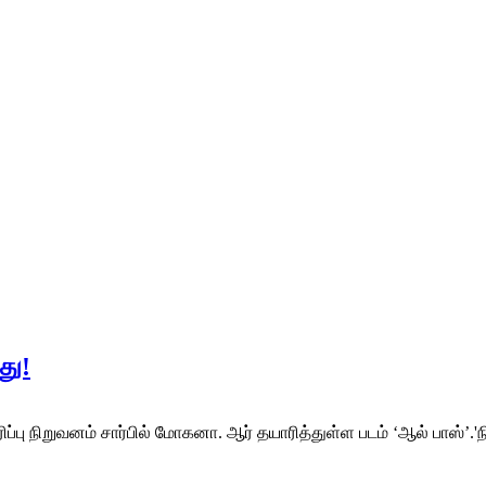
து!
ப்பு நிறுவனம் சார்பில் மோகனா. ஆர் தயாரித்துள்ள படம் ‘ஆல் பாஸ்’.'ந