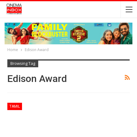
Home
Edison Award
Browsing Tag
Edison Award
TAMIL