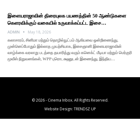
இளையராஜாவின் திரையுலக பயணத்தின் 50 ஆண்டுகளை
கெளரவிக்கும் வகையில் உருவாக்கப்பட்ட இசை…
ADMIN
May 18, 2026
கலாசாரம், சினிமா மற்றும் தொழில்நுட்பம் ஆகியவை ஒன்றிணைந்து,
முன்னெப்போதும் இல்லாத முயற்சியாக, இசைஞானி இளையராஜாவின்
வாழ்க்கை வரலாறு படத்தை தயாரித்து வரும் கனெக்ட் மீடியா மற்றும் மெர்குரி
மூவீஸ் நிறுவனங்கள், WPP புரொடக்ஷனுடன் இணைந்து, இந்திய…
© 2026 - Cinema Inbox. All Rights Reserved.
Website Design:
TRENDSZ UP