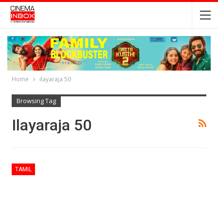
Home
ilayaraja 50
Browsing Tag
Ilayaraja 50
TAMIL