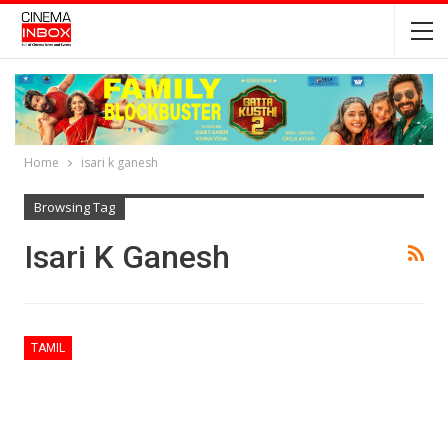
Home
isari k ganesh
Browsing Tag
Isari K Ganesh
TAMIL