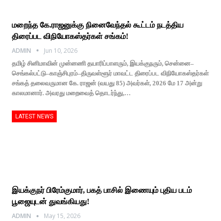
மறைந்த கே.ராஜனுக்கு நினைவேந்தல் கூட்டம் நடத்திய
திரைப்பட விநியோகஸ்தர்கள் சங்கம்!
ADMIN
Jun 10, 2026
தமிழ் சினிமாவின் முன்னணி தயாரிப்பாளரும், இயக்குநரும், சென்னை–
செங்கல்பட்டு–காஞ்சிபுரம்–திருவள்ளூர் மாவட்ட திரைப்பட விநியோகஸ்தர்கள்
சங்கத் தலைவருமான கே. ராஜன் (வயது 85) அவர்கள், 2026 மே 17 அன்று
காலமானார். அவரது மறைவைத் தொடர்ந்து,…
LATEST NEWS
இயக்குநர் பிரேம்குமார், பகத் பாசில் இணையும் புதிய படம்
பூஜையுடன் துவங்கியது!
ADMIN
May 15, 2026