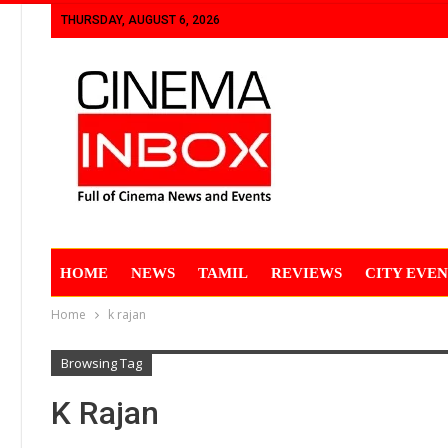
THURSDAY, AUGUST 6, 2026
HOME
NEWS
TAMIL
REVIEWS
CITY EVEN
Home
k rajan
Browsing Tag
K Rajan