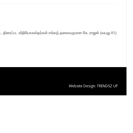
வட்ட திரைப்பட விநியோகஸ்தர்கள் சங்கத் தலைவருமான கே. ராஜன் (வயது 85)
Website Design:
TRENDSZ UP