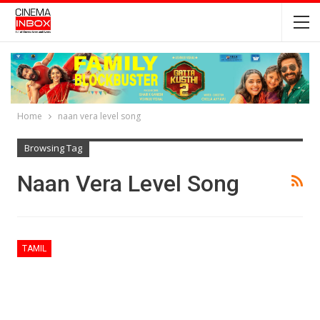
Home
naan vera level song
Browsing Tag
Naan Vera Level Song
TAMIL