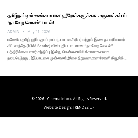
தமிழ்நாட்டின் உண்மையான ஹீரோக்களுக்காக உருவாக்கப்பட்ட
‘நா வேற லெவல்’ பாடல்!
ADMIN
May 21, 2026
மலேசிய தமிழ் ஹிப்-ஹாப் ராப்பர், பாடலாசிரியர் மற்றும் இசை தயாரிப்பாளர்
கிட் சாந்தே (Kidd Santhe) வின் புதிய பாடலான “நா வேற லெவல்”
பத்திரிக்கையாளர் சந்திப்பு இன்று சென்னையில் கோலாகலமாக
நடைபெற்றது . இப்பாடலை முன்னணி இசை நிறுவனமான சோனி மியூசிக்…
© 2026 - Cinema Inbox. All Rights Reserved.
Website Design:
TRENDSZ UP