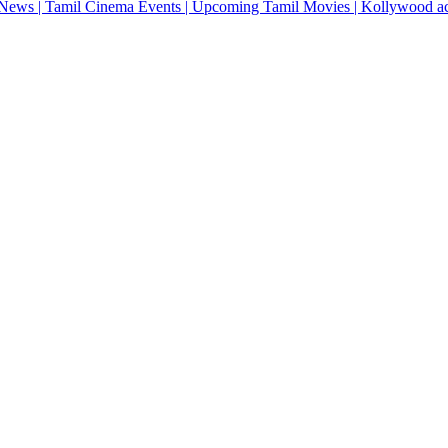
News | Tamil Cinema Events | Upcoming Tamil Movies | Kollywood actres