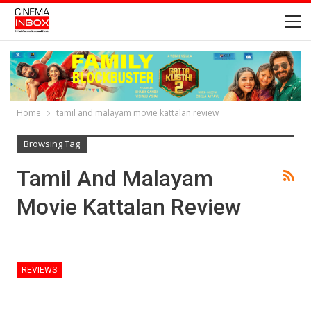
Home
tamil and malayam movie kattalan review
Browsing Tag
Tamil And Malayam
Movie Kattalan Review
REVIEWS