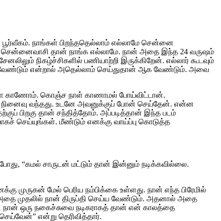
 பூர்வீகம். நாங்கள் பிறந்ததெல்லாம் எல்லாமே சென்னை
ான். சென்னைவாசி தான் நாங்க எல்லாமே. நான் அதை இந்த 24 வருஷம்
ேனலிலும் நிகழ்ச்சிகளில் பணியாற்றி இருக்கிறேன். எல்லார் கூடவும்
ளர வேண்டும் என்றால் அதெல்லாம் செய்துதான் ஆக வேண்டும். அவை
ஆளே காணோம். கொஞ்ச நாள் காணாமல் போய்விட்டான்.
ு நினைவு வந்தது. உடனே அவனுக்குப் போன் செய்தேன். என்ன
ுப் பிறகு தான் சந்தித்தோம். அப்படித்தான் இந்த படம்
ச் செய்யுங்கள். மீண்டும் எனக்கு வாய்ப்பு கொடுத்த
ோது, “கமல் சாருடன் மட்டும் தான் இன்னும் நடிக்கவில்லை.
்கு முருகன் மேல் பெரிய நம்பிக்கை உள்ளது. நான் எந்த பிரேமில்
 அதை முதலில் நான் திருப்தி செய்ய வேண்டும். அதனால் அதை
படி நான் ஒரு நகைச்சுவை நடிகராகத் தான் என் காலத்தை
செய்வேன்” என்று தெரிவித்தார்.