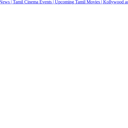
News | Tamil Cinema Events | Upcoming Tamil Movies | Kollywood actres