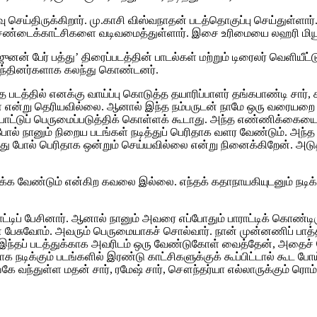
 செய்திருக்கிறார். மு.காசி விஸ்வநாதன் படத்தொகுப்பு செய்துள்ளார்.
ஷ் சண்டைக்காட்சிகளை வடிவமைத்துள்ளார். இசை உரிமையை லஹரி மியூச
் பேர் பத்து’ திரைப்படத்தின் பாடல்கள் மற்றும் டிரைலர் வெளியீட்
ருந்தினர்களாக கலந்து கொண்டனர்.
்த படத்தில் எனக்கு வாய்ப்பு கொடுத்த தயாரிப்பாளர் தங்கபாண்டி சார்,
ர்கள் என்று தெரியவில்லை. ஆனால் இந்த நம்பருடன் நாமே ஒரு வரையற
்டுப் பெருமைப்படுத்திக் கொள்ளக் கூடாது. அந்த எண்ணிக்கையைக்
 நானும் நிறைய படங்கள் நடித்துப் பெரிதாக வளர வேண்டும். அந்த 
அழுவது போல் பெரிதாக ஒன்றும் செய்யவில்லை என்று நினைக்கிறேன். அ
நடிக்க வேண்டும் என்கிற கவலை இல்லை. எந்தக் கதாநாயகியுடனும் நட
டிப் பேசினார். ஆனால் நானும் அவரை எப்போதும் பாராட்டிக் கொண்டிருக
ன் பேசுவோம். அவரும் பெருமையாகச் சொல்வார். நான் முன்னணிப் பாத்
. இந்தப் படத்துக்காக அவரிடம் ஒரு வேண்டுகோள் வைத்தேன், அதைச் ச
 நடிக்கும் படங்களில் இரண்டு காட்சிகளுக்குக் கூப்பிட்டால் கூட போய
 இங்கே வந்துள்ள மதன் சார், ரமேஷ் சார், சௌந்தர்யா எல்லாருக்கும் ரொம