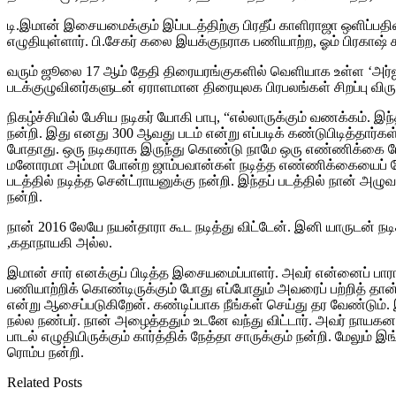
டி.இமான் இசையமைக்கும் இப்படத்திற்கு பிரதீப் காளிராஜா ஒளிப்பதிவு
எழுதியுள்ளார். பி.சேகர் கலை இயக்குநராக பணியாற்ற, ஓம் பிரகா
வரும் ஜூலை 17 ஆம் தேதி திரையரங்குகளில் வெளியாக உள்ள ‘அர்ஜுனன
படக்குழுவினர்களுடன் ஏராளமான திரையுலக பிரபலங்கள் சிறப்பு வி
நிகழ்ச்சியில் பேசிய நடிகர் யோகி பாபு, “எல்லாருக்கும் வணக்கம். இந
நன்றி. இது எனது 300 ஆவது படம் என்று எப்படிக் கண்டுபிடித்தா
போதாது. ஒரு நடிகராக இருந்து கொண்டு நாமே ஒரு எண்ணிக்கை போட
மனோரமா அம்மா போன்ற ஜாம்பவான்கள் நடித்த எண்ணிக்கையைப் போல்
படத்தில் நடித்த சென்ட்ராயனுக்கு நன்றி. இந்தப் படத்தில் நான் 
நன்றி.
நான் 2016 லேயே நயன்தாரா கூட நடித்து விட்டேன். இனி யாருடன் 
,கதாநாயகி அல்ல.
இமான் சார் எனக்குப் பிடித்த இசையமைப்பாளர். அவர் என்னைப் பாராட்
பணியாற்றிக் கொண்டிருக்கும் போது எப்போதும் அவரைப் பற்றித் தா
என்று ஆசைப்படுகிறேன். கண்டிப்பாக நீங்கள் செய்து தர வேண்டும்
நல்ல நண்பர். நான் அழைத்ததும் உடனே வந்து விட்டார். அவர் நாயகனாக
பாடல் எழுதியிருக்கும் கார்த்திக் நேத்தா சாருக்கும் நன்றி. மேலும்
ரொம்ப நன்றி.
Related Posts