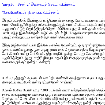
‘வதந்தி – சீசன் 2’ இணையத் தொடர் விமர்சனம்
’போட்டோகிராபர்’ திரைப்பட விமர்சனம்
இந்தப் படத்தின் இயக்குநர் ராஜ்மோகன் எனக்கு நீண்ட காலமாக நல்ல
தான்.வெளியூரிலிருந்து வந்தவர்களுக்குத் தான் சினிமா கஷ்டம் எ
அனுபவப்பட்டுத் தெரிந்திருக்கிறேன். 2009-ல வந்த யோகி தான் உங்க
பணியாற்றி இருக்கிறேன். ஆர்ட் டைரக்டர் இடம் உதவியாளராக வேலை 
யாவும் என்னுடைய வளர்ச்சிக்கு நான் செய்தவை தான்.
இந்த ராஜ்மோகன் பற்றி இங்கே சொல்ல வேண்டும். ஒரு நாள் ராஜ்
மூன்றாண்டுகளுக்கு முன்பு ஒரு நாள் என் அலுவலகத்தில் இருக்கு
செய்கிறாய் என்று கேட்டேன். இது மாதிரி ஒன்று செய்து கொண்டிருக
ஆரம்பித்தோம். இது மாதிரி நிறைய உதவி இயக்குநர்களுக்கு நான் உத
அனைவருக்கும் நன்றி”. என்றார்.
பேசி முடித்ததும் அவருடன் செய்தியாளர்கள் கலந்துரையாடிய போது 
விரைவில் நடிப்பேன் என்று நம்புகிறேன் “என்றார்.
மேலும் பேசிய யோகி பாபு, “300 படங்கள் வரை வந்துள்ளதற்குத் தெய்
தலை காட்டினாலும் என்னை ஒரு நகைச்சுவை நடிகராகத்தான் பார்க்
நிறுத்த மாட்டேன். சில படங்களில் லீடு என்று முன்னணிப் பாத்திர
ஓட்டுகிறேன். என்னை ஆதரித்து வரும் ரசிகர்களுக்கு நன்றி. அவர்கள