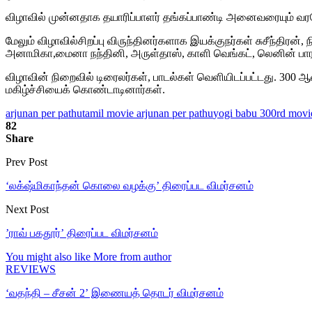
விழாவில் முன்னதாக தயாரிப்பாளர் தங்கப்பாண்டி அனைவரையும் வரவே
மேலும் விழாவில்சிறப்பு விருந்தினர்களாக இயக்குநர்கள் சுசீந்திரன
அனாமிகா,மைனா நந்தினி, அருள்தாஸ், காளி வெங்கட், லெனின் பாரதி,
விழாவின் நிறைவில் டிரைலர்கள், பாடல்கள் வெளியிடப்பட்டது. 300 
மகிழ்ச்சியைக் கொண்டாடினார்கள்.
arjunan per pathu
tamil movie arjunan per pathu
yogi babu 300rd movi
82
Share
Prev Post
‘லக்‌ஷ்மிகாந்தன் கொலை வழக்கு’ திரைப்பட விமர்சனம்
Next Post
’ராவ் பகதூர்’ திரைப்பட விமர்சனம்
You might also like
More from author
REVIEWS
‘வதந்தி – சீசன் 2’ இணையத் தொடர் விமர்சனம்