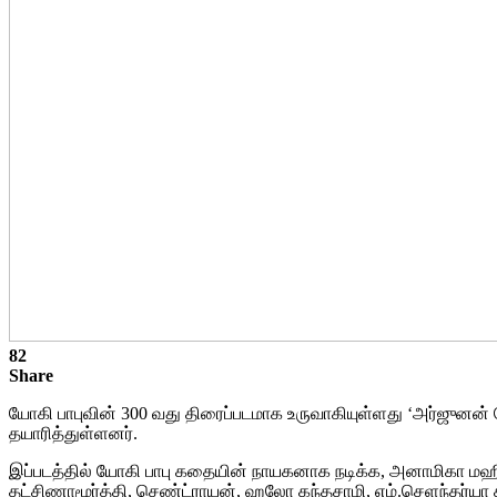
82
Share
யோகி பாபுவின் 300 வது திரைப்படமாக உருவாகியுள்ளது ‘அர்ஜுனன் பேர்
தயாரித்துள்ளனர்.
இப்படத்தில் யோகி பாபு கதையின் நாயகனாக நடிக்க, அனாமிகா மஹி ந
தட்சிணாமூர்த்தி, செண்ட்ராயன், ஹலோ கந்தசாமி, எம்.செளந்தர்யா சர