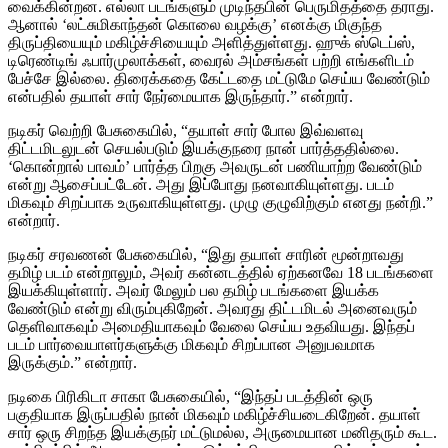
வைக்கின்றன. எல்லா படங்களும் முடிந்தபின் பெருமிதத்தை தராது.
ஆனால் ‘லட்சுமிகாந்தன் கொலை வழக்கு’ எனக்கு மிகுந்த
திருப்தியையும் மகிழ்ச்சியையும் அளித்துள்ளது. ஹுக் ஸ்டெப்ஸ்,
டிரெண்டிங் ஃபார்முலாக்கள், வைரல் அம்சங்கள் பற்றி எங்களிடம்
பேச்சே இல்லை. திரைக்கதை கேட்டதை மட்டுமே செய்ய வேண்டும்
என்பதில் தயாள் சார் நேர்மையாக இருந்தார்.” என்றார்.
நடிகர் வெற்றி பேசுகையில், “தயாள் சார் போல இவ்வளவு
திட்டமிடலுடன் செயல்படும் இயக்குநரை நான் பார்த்ததில்லை.
‘கொன்றால் பாவம்’ பார்த்த பிறகு அவருடன் பணியாற்ற வேண்டும்
என்று ஆசைப்பட்டேன். அது இப்போது நனவாகியுள்ளது. படம்
மிகவும் சிறப்பாக உருவாகியுள்ளது. முழு குழுவிற்கும் எனது நன்றி.”
என்றார்.
நடிகர் சரவணன் பேசுகையில், “இது தயாள் சாரின் மூன்றாவது
தமிழ் படம் என்றாலும், அவர் கன்னடத்தில் ஏற்கனவே 18 படங்களை
இயக்கியுள்ளார். அவர் மேலும் பல தமிழ் படங்களை இயக்க
வேண்டும் என்று விரும்புகிறேன். அவரது திட்டமிடல் அனைவரும்
தெளிவாகவும் அமைதியாகவும் வேலை செய்ய உதவியது. இந்தப்
படம் பார்வையாளர்களுக்கு மிகவும் சிறப்பான அனுபவமாக
இருக்கும்.” என்றார்.
நடிகை பிரிகிடா சாகா பேசுகையில், “இந்தப் படத்தின் ஒரு
பகுதியாக இருப்பதில் நான் மிகவும் மகிழ்ச்சியடைகிறேன். தயாள்
சார் ஒரு சிறந்த இயக்குநர் மட்டுமல்ல, அருமையான மனிதரும் கூட.