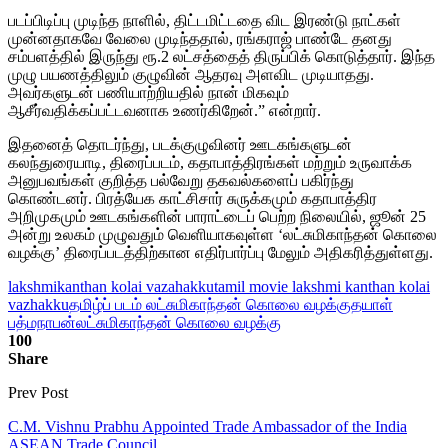
படப்பிடிப்பு முடிந்த நாளில், திட்டமிட்டதை விட இரண்டு நாட்கள்
முன்னதாகவே வேலை முடிந்ததால், ரங்கராஜ் பாண்டே தனது
சம்பளத்தில் இருந்து ரூ.2 லட்சத்தைத் திருப்பிக் கொடுத்தார். இந்த
முழு பயணத்திலும் குழுவின் ஆதரவு அளவிட முடியாதது.
அவர்களுடன் பணியாற்றியதில் நான் மிகவும்
ஆசீர்வதிக்கப்பட்டவனாக உணர்கிறேன்.” என்றார்.
இதனைத் தொடர்ந்து, படக்குழுவினர் ஊடகங்களுடன்
கலந்துரையாடி, திரைப்படம், கதாபாத்திரங்கள் மற்றும் உருவாக்க
அனுபவங்கள் குறித்த பல்வேறு தகவல்களைப் பகிர்ந்து
கொண்டனர். பிரத்யேக காட்சிசார் சுருக்கமும் கதாபாத்திர
அறிமுகமும் ஊடகங்களின் பாராட்டைப் பெற்ற நிலையில், ஜூன் 25
அன்று உலகம் முழுவதும் வெளியாகவுள்ள ‘லட்சுமிகாந்தன் கொலை
வழக்கு’ திரைப்படத்திற்கான எதிர்பார்ப்பு மேலும் அதிகரித்துள்ளது.
lakshmikanthan kolai vazahakku
tamil movie lakshmi kanthan kolai
vazhakku
தமிழ்ப் படம் லட்சுமிகாந்தன் கொலை வழக்கு
தயாள்
பத்மநாபன்
லட்சுமிகாந்தன் கொலை வழக்கு
100
Share
Prev Post
C.M. Vishnu Prabhu Appointed Trade Ambassador of the India
ASEAN Trade Council