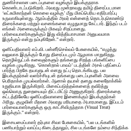
துணிச்சலான படைப்புகளை வழங்கும் இயக்குநராக
கொண்டாடப்படுகிறார். அவரது மூன்றாவது தமிழ் திரைப்படமான
‘லட்சுமிகாந்தன் கொலை வழக்கு’ மீது மிகப்பெரிய எதிர்பார்ப்பு
உருவாகியுள்ளது. ஆரம்பத்தில் அவர் என்னைத் தொடர்புகொண்டு
திரைக்கதை மற்றும் வசனங்களை எழுதுமாறு கேட்டார். இந்தப் படம்
எங்கள் அனைவருக்கும் மிகவும் சிறப்பானது.
பார்வையாளர்களுக்கும் இது வித்தியாசமான அனுபவமாக
இருக்கும் என்று நம்புகிறேன்.” என்றார்.
ஒளிப்பதிவாளர் எம்.வி. பன்னீர்செல்வம் பேசுகையில், “எழுத்து
வலுவாக இருக்கும் போது திரைப்படமும் ஆழமாக மாறுகிறது.
தொழில்நுட்பக் கலைஞர்களும் தங்களது சிறந்த பங்களிப்பை
வழங்க முடிகிறது. ‘கொன்றால் பாவம்’ படத்தின் அசல் பதிப்பைப்
பார்த்த பிறகே தயாளுடன் எனது நட்பு தொடங்கியது. பல
இயக்குநர்கள் வளர்ச்சியுடன் தங்களது படைப்புகளின் அளவை
பெரிதாக்க முயல்வார்கள். ஆனால் தயாள் தனது கலைநோக்கில்
உறுதியாக இருக்கிறார். மிகைப்படுத்தல்களைத் தவிர்த்து
ஒவ்வொரு துறையையும் திட்டமிட்டு அணுகுகிறார். திரைக்கதை
கட்டத்திலேயே ஒளிப்பதிவாளரை இணைக்கும் இயக்குநர்கள்
அரிது. குழுவின் மீதான அவரது மரியாதை அபாரமானது. இப்படம்
பார்வையாளர்களுக்கு ஒரு காட்சிவிருந்தாக (Visual Treat)
இருக்கும்.” என்றார்.
இசையமைப்பாளர் தர்புகா சிவா பேசுகையில், “பல படங்களில்
பணியாற்றும் வாய்ப்பு கிடைத்தாலும், சில படங்களே நம்மை சிந்திக்க