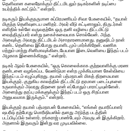
தெளிவான கலைநோக்கும் திட்டமிடலும் நடிகர்களின் நடிப்பை
உயர்த்திக் காட்டும்.” என்றார்.
நடிகரும் இயக்குநருமான சுப்பிரமணியம் சிவா பேசுகையில், “தயாள்
மிகுந்த தெளிவுடைய மனிதர். அவர் வீடு கட்டினாலும், திருடர்கள்
எளிதில் உள்ளே வருவதற்கே ஒரு தனி வழியை திட்டமிட்டு
வைத்திருப்பார் என்று நகைச்சுவையாக சொல்வேன். அந்த
அளவுக்கு அவரது திட்டமிடல் அசாதாரணமானது. தனுஷிடம் நான்
கண்ட தெளிவை இப்போது தயாளிடமும் பார்க்கிறேன். வணிக
மற்றும் மாற்று சினிமாவுக்கிடையேயான இடைவெளியை இந்தப் படம்
அழகாக இணைக்கிறது.” என்றார்.
நடிகர் ஆரவ் பேசுகையில், “ஒரு கொலைக்காக குற்றவாளிக்கு மரண
தண்டனை வழங்கப்பட வேண்டுமா என்ற முக்கியமான கேள்வியை
இந்தப் படம் எழுப்புகிறது. தயாள் பத்மநாபன் மிகத் திறமையான
இயக்குநர். குறுகிய காலத்தில் திட்டமிட்டு தரமான படைப்புகளை
உருவாக்கும் அவரது திறனை நான் எப்போதும் பாராட்டியுள்ளேன்.
அனைத்து தரப்பு மக்களுக்கும் இந்தப் படம் ஒரு சிறப்பான
அனுபவமாக இருக்கும்.” என்றார்.
இயக்குநர் தயாள் பத்மநாபன் பேசுகையில், “எங்கள் தயாரிப்பாளர்
ஷபரீஷ் தற்போது மொரீஷியஸில் தனது அடுத்த படத்தின்
படப்பிடிப்பில் உள்ளார். ரங்கராஜ் பாண்டேவும் அவருடன் இருக்கிறார்.
அதனால் இருவரும் இன்று வர முடியவில்லை.