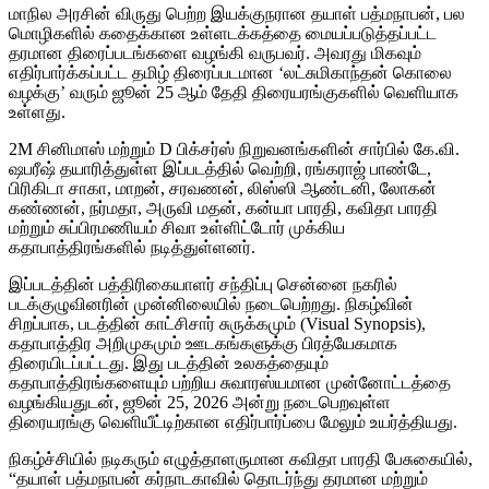
மாநில அரசின் விருது பெற்ற இயக்குநரான தயாள் பத்மநாபன், பல
மொழிகளில் கதைக்கான உள்ளடக்கத்தை மையப்படுத்தப்பட்ட
தரமான திரைப்படங்களை வழங்கி வருபவர். அவரது மிகவும்
எதிர்பார்க்கப்பட்ட தமிழ் திரைப்படமான ‘லட்சுமிகாந்தன் கொலை
வழக்கு’ வரும் ஜூன் 25 ஆம் தேதி திரையரங்குகளில் வெளியாக
உள்ளது.
2M சினிமாஸ் மற்றும் D பிக்சர்ஸ் நிறுவனங்களின் சார்பில் கே.வி.
ஷபரீஷ் தயாரித்துள்ள இப்படத்தில் வெற்றி, ரங்கராஜ் பாண்டே,
பிரிகிடா சாகா, மாறன், சரவணன், லிஸ்ஸி ஆண்டனி, லோகன்
கண்ணன், நர்மதா, அருவி மதன், கன்யா பாரதி, கவிதா பாரதி
மற்றும் சுப்பிரமணியம் சிவா உள்ளிட்டோர் முக்கிய
கதாபாத்திரங்களில் நடித்துள்ளனர்.
இப்படத்தின் பத்திரிகையாளர் சந்திப்பு சென்னை நகரில்
படக்குழுவினரின் முன்னிலையில் நடைபெற்றது. நிகழ்வின்
சிறப்பாக, படத்தின் காட்சிசார் சுருக்கமும் (Visual Synopsis),
கதாபாத்திர அறிமுகமும் ஊடகங்களுக்கு பிரத்யேகமாக
திரையிடப்பட்டது. இது படத்தின் உலகத்தையும்
கதாபாத்திரங்களையும் பற்றிய சுவாரஸ்யமான முன்னோட்டத்தை
வழங்கியதுடன், ஜூன் 25, 2026 அன்று நடைபெறவுள்ள
திரையரங்கு வெளியீட்டிற்கான எதிர்பார்ப்பை மேலும் உயர்த்தியது.
நிகழ்ச்சியில் நடிகரும் எழுத்தாளருமான கவிதா பாரதி பேசுகையில்,
“தயாள் பத்மநாபன் கர்நாடகாவில் தொடர்ந்து தரமான மற்றும்