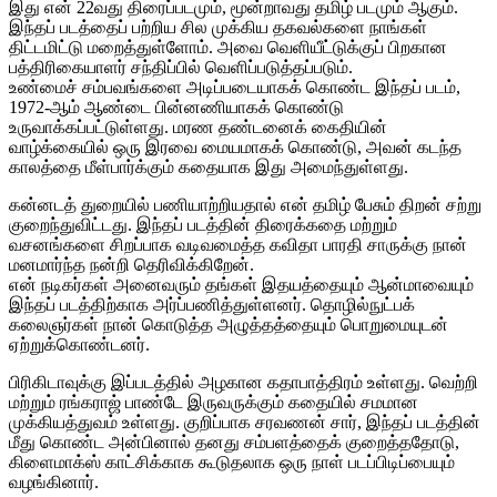
இது என் 22வது திரைப்படமும், மூன்றாவது தமிழ் படமும் ஆகும்.
இந்தப் படத்தைப் பற்றிய சில முக்கிய தகவல்களை நாங்கள்
திட்டமிட்டு மறைத்துள்ளோம். அவை வெளியீட்டுக்குப் பிறகான
பத்திரிகையாளர் சந்திப்பில் வெளிப்படுத்தப்படும்.
உண்மைச் சம்பவங்களை அடிப்படையாகக் கொண்ட இந்தப் படம்,
1972-ஆம் ஆண்டை பின்னணியாகக் கொண்டு
உருவாக்கப்பட்டுள்ளது. மரண தண்டனைக் கைதியின்
வாழ்க்கையில் ஒரு இரவை மையமாகக் கொண்டு, அவன் கடந்த
காலத்தை மீள்பார்க்கும் கதையாக இது அமைந்துள்ளது.
கன்னடத் துறையில் பணியாற்றியதால் என் தமிழ் பேசும் திறன் சற்று
குறைந்துவிட்டது. இந்தப் படத்தின் திரைக்கதை மற்றும்
வசனங்களை சிறப்பாக வடிவமைத்த கவிதா பாரதி சாருக்கு நான்
மனமார்ந்த நன்றி தெரிவிக்கிறேன்.
என் நடிகர்கள் அனைவரும் தங்கள் இதயத்தையும் ஆன்மாவையும்
இந்தப் படத்திற்காக அர்ப்பணித்துள்ளனர். தொழில்நுட்பக்
கலைஞர்கள் நான் கொடுத்த அழுத்தத்தையும் பொறுமையுடன்
ஏற்றுக்கொண்டனர்.
பிரிகிடாவுக்கு இப்படத்தில் அழகான கதாபாத்திரம் உள்ளது. வெற்றி
மற்றும் ரங்கராஜ் பாண்டே இருவருக்கும் கதையில் சமமான
முக்கியத்துவம் உள்ளது. குறிப்பாக சரவணன் சார், இந்தப் படத்தின்
மீது கொண்ட அன்பினால் தனது சம்பளத்தைக் குறைத்ததோடு,
கிளைமாக்ஸ் காட்சிக்காக கூடுதலாக ஒரு நாள் படப்பிடிப்பையும்
வழங்கினார்.