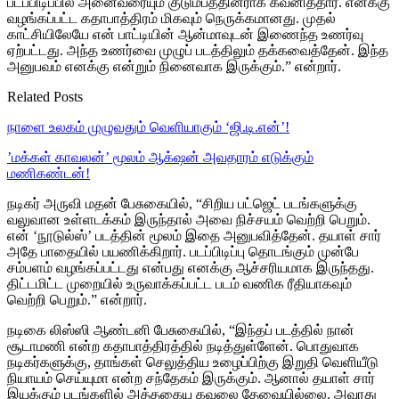
படப்பிடிப்பில் அனைவரையும் குடும்பத்தினராக கவனித்தார். எனக்கு
வழங்கப்பட்ட கதாபாத்திரம் மிகவும் நெருக்கமானது. முதல்
காட்சியிலேயே என் பாட்டியின் ஆன்மாவுடன் இணைந்த உணர்வு
ஏற்பட்டது. அந்த உணர்வை முழுப் படத்திலும் தக்கவைத்தேன். இந்த
அனுபவம் எனக்கு என்றும் நினைவாக இருக்கும்.” என்றார்.
Related Posts
நாளை உலகம் முழுவதும் வெளியாகும் ‘ஜி.டி.என்’!
’மக்கள் காவலன்’ மூலம் ஆக்‌ஷன் அவதாரம் எடுக்கும்
மணிகண்டன்!
நடிகர் அருவி மதன் பேசுகையில், “சிறிய பட்ஜெட் படங்களுக்கு
வலுவான உள்ளடக்கம் இருந்தால் அவை நிச்சயம் வெற்றி பெறும்.
என் ‘நூடுல்ஸ்’ படத்தின் மூலம் இதை அனுபவித்தேன். தயாள் சார்
அதே பாதையில் பயணிக்கிறார். படப்பிடிப்பு தொடங்கும் முன்பே
சம்பளம் வழங்கப்பட்டது என்பது எனக்கு ஆச்சரியமாக இருந்தது.
திட்டமிட்ட முறையில் உருவாக்கப்பட்ட படம் வணிக ரீதியாகவும்
வெற்றி பெறும்.” என்றார்.
நடிகை லிஸ்ஸி ஆண்டனி பேசுகையில், “இந்தப் படத்தில் நான்
சூடாமணி என்ற கதாபாத்திரத்தில் நடித்துள்ளேன். பொதுவாக
நடிகர்களுக்கு, தாங்கள் செலுத்திய உழைப்பிற்கு இறுதி வெளியீடு
நியாயம் செய்யுமா என்ற சந்தேகம் இருக்கும். ஆனால் தயாள் சார்
இயக்கும் படங்களில் அத்தகைய கவலை தேவையில்லை. அவரது