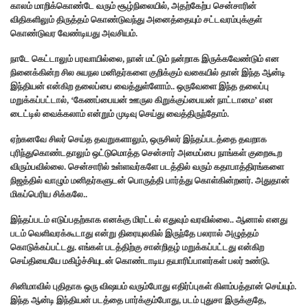
காலம் மாறிக்கொண்டே வரும் சூழ்நிலையில், அதற்கேற்ப சென்சாரின்
விதிகளிலும் திருத்தம் கொண்டுவந்து அனைத்தையும் சட்டவரம்புக்குள்
கொண்டுவர வேண்டியது அவசியம்.
நாடே கெட்டாலும் பரவாயில்லை, நான் மட்டும் நன்றாக இருக்கவேண்டும் என
நினைக்கின்ற சில சுயநல மனிதர்களை குறிக்கும் வகையில் தான் இந்த ஆன்டி
இந்தியன் என்கிற தலைப்பை வைத்துள்ளோம்.. ஒருவேளை இந்த தலைப்பு
மறுக்கப்பட்டால், ‘கேணப்பையன் ஊருல கிறுக்குப்பையன் நாட்டாமை’ என
டைட்டில் வைக்கலாம் என்றும் முடிவு செய்து வைத்திருந்தோம்.
ஏற்கனவே சிலர் செய்த தவறுகளாலும், ஒருசிலர் இந்தப்படத்தை தவறாக
புரிந்துகொண்டதாலும் ஒட்டுமொத்த சென்சார் அமைப்பை நாங்கள் குறைகூற
விரும்பவில்லை. சென்சாரில் உள்ளவர்களே படத்தில் வரும் கதாபாத்திரங்களை
நிஜத்தில் வாழும் மனிதர்களுடன் பொருத்தி பார்த்து கொள்கின்றனர். அதுதான்
மிகப்பெரிய சிக்கலே..
இந்தப்படம் எடுப்பதற்காக எனக்கு மிரட்டல் எதுவும் வரவில்லை.. ஆனால் எனது
படம் வெளிவரக்கூடாது என்று திரையுலகில் இருந்தே பலரால் அழுத்தம்
கொடுக்கப்பட்டது. எங்கள் படத்திற்கு சான்றிதழ் மறுக்கப்பட்டது என்கிற
செய்தியையே மகிழ்ச்சியுடன் கொண்டாடிய தயாரிப்பாளர்கள் பலர் உண்டு.
சினிமாவில் புதிதாக ஒரு விஷயம் வரும்போது எதிர்ப்புகள் கிளம்பத்தான் செய்யும்.
இந்த ஆன்டி இந்தியன் படத்தை பார்க்கும்போது, படம் புதுசா இருக்குதே,