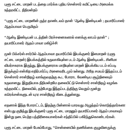
புளூ சட்டை மாறன் படத்தை பார்க்க புதிய சென்சார் கமிட்டியை அமைக்க
உத்தரவிட்ட நீதிமன்றம்
“புளூ சட்டை மாறனின் ருத்ர தாண்டவம் தான் ‘ஆன்டி இண்டியன் ; தயாரிப்பாளர்
ஆதம்பாவா பெருமிதம்
“ஆன்டி இண்டியன் படத்தின் பிரச்சனைகளால் எனக்கு லாபம் தான்” ;
தயாரிப்பாளர் ஆதம் பாவா மகிழ்ச்சி
மூன் பிக்சர்ஸ் சார்பில் ஆதம்பாவா தயாரிப்பில் இயக்குனர் இளமாறன் (புளூ
சட்டை மாறன்) இயக்கத்தில் உருவாகியுள்ள படம் ஆன்டி இண்டியன்.. சினிமா
விமர்சகராக இருந்து, இயக்குனராக மாறியுள்ள மாறன் இயக்கிய படம் எப்படி
இருக்கும் என்கிற எதிர்பார்ப்பு அனைவரிடமும் உள்ளது. அதே சமயம் இந்தப்படம்
சென்சார் சான்றிதழ் வாங்குவதற்கு கூட போராட வேண்டிய சூழ்நிலையும்
உருவானது. இறுதியாக நீதிமன்றமே தலையிட்டு சென்சார் சான்றிதழ் வழங்க
உத்தரவிட்ட நிலையில், தற்போது இந்தப்படத்திற்கு வெறும் மூன்று
கரெக்சன்களுடன் யு/ஏ சான்றிதழ் கிடைத்துள்ளது.
எதனால் இந்த போராட்டம், இதற்கு பின்னால் யாரவது அழுத்தம் கொடுத்தார்களா
என்பது குறித்து இயக்குனர் புளூ சட்டை மாறனும் தயாரிப்பாளர் ஆதம் பாவாவும்
இன்று நடைபெற்ற பத்திரிகையாளர்கள் சந்திப்பில் பகிர்ந்துகொண்டார்கள்.
புளூ சட்டை மாறன் பேசும்போது, “சென்னையில் தணிக்கை குழுவினருக்கு