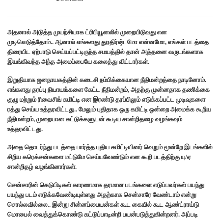
அதனால் அடுத்த முயற்சியாக ட்ரிபியூனலில் முறையிடுவது என
முடிவெடுத்தோம்.. ஆனால் எங்களது துரதிர்ஷ்டமோ என்னமோ, எங்கள் படத்தை
திரையிட ஏற்பாடு செய்யப்பட்டிருந்த சமயத்தில் தான் அத்தனை வருடங்களாக
இயங்கிவந்த அந்த அமைப்பையே கலைத்து விட்டார்கள்.
இறுதியாக ஜனநாயகத்தின் கடைசி நம்பிக்கையான நீதிமன்றத்தை நாடினோம்.
எங்களது தரப்பு நியாயங்களை கேட்ட நீதிமன்றம், அதற்கு முன்னதாக தணிக்கை
குழு மற்றும் ரிவைசிங் கமிட்டி என இரண்டு தரப்பிலும் எடுக்கப்பட்ட முடிவுகளை
ரத்து செய்ய உத்தரவிட்டது.. மேலும் புதிதாக ஒரு கமிட்டி ஒன்றை அமைக்க கூறிய
நீதிமன்றம், முறையான கட்டுக்களுடன் கூடிய சான்றிதழை வழங்கவும்
உத்தரவிட்டது.
அதை தொடர்ந்து படத்தை பார்த்த புதிய கமிட்டியினர் வெறும் மூன்றே இடங்களில்
சிறிய கரெக்சன்களை மட்டுமே செய்யவேண்டும் என கூறி படத்திற்கு யு/ஏ
சான்றிதழ் வழங்கினார்கள்.
சென்சாரின் கெடுபிடிகள் காரணமாக தரமான படங்களை எடுப்பவர்கள் பயந்து
பயந்து படம் எடுக்கவேண்டியுள்ளது அதற்காக சென்சாரே வேண்டாம் என்று
சொல்லவில்லை.. இன்று சின்னப்பையன்கள் கூட கையில் கூட ஆண்ட்ராய்டு
மொபைல் வைத்துக்கொண்டு கட்டுப்பாடின்றி பயன்படுத்துகின்றனர். அப்படி