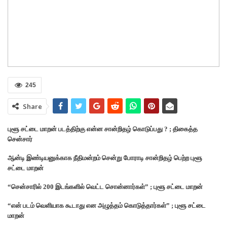
245
Share
புளூ சட்டை மாறன் படத்திற்கு என்ன சான்றிதழ் கொடுப்பது ? ; திகைத்த
சென்சார்
ஆன்டி இண்டியனுக்காக நீதிமன்றம் சென்று போராடி சான்றிதழ் பெற்ற புளூ
சட்டை மாறன்
“சென்சாரில் 200 இடங்களில் வெட்ட சொன்னார்கள்” ; புளூ சட்டை மாறன்
“என் படம் வெளியாக கூடாது என அழுத்தம் கொடுத்தார்கள்” ; புளூ சட்டை
மாறன்