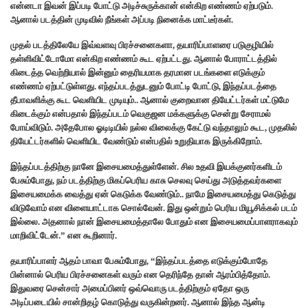
என்னடா இவன் இப்படி போட்டு அடிச்சுருக்கான் என்கிற எண்ணம் ஏற்படும்.
ஆனால் படத்தின் முடிவில் நீங்கள் அப்படி நினைக்க மாட்டீர்கள்.
முதல் படத்திலேயே இவ்வளவு பிரச்சனைகளா, தயாரிப்பாளரை படுகுழியில்
தள்ளிவிட்டோமோ என்கிற எண்ணம் கூட ஏற்பட்டது. ஆனால் போராட்டத்தில்
கிடைத்த வெற்றியால் இன்னும் தைரியமாக தரமான படங்களை எடுக்கும்
எண்ணம் ஏற்பட்டுள்ளது. எந்தப்படத்துடனும் போட்டி போட்டு, இந்தப்படத்தை
தீபாவளிக்கு கூட வெளியிட முடியும்.. ஆனால் குறைவான தியேட்டர்கள் மட்டுமே
கிடைக்கும் என்பதால் இந்தப்படம் வெகுஜன மக்களுக்கு சென்று சேராமல்
போய்விடும். அதேபோல ஓடிடியில் நல்ல விலைக்கு கேட்டு வந்தாலும் கூட, முதலில்
தியேட்டர்களில் வெளியிட வேண்டும் என்பதில் உறுதியாக இருக்கிறோம்.
இந்தப்படத்திற்கு நானே இசையமைத்துள்ளேன். சில உதவி இயக்குனர்களிடம்
பேசும்போது, நம் படத்திற்கு மிகப்பெரிய காசு செலவு செய்து அடுத்தவர்களை
இசையமைக்க வைத்து ஏன் கெடுக்க வேண்டும்.. நாமே இசையமைத்து கெடுத்து
விடுவோம் என விளையாட்டாக சொல்வேன். இது ஒன்றும் பெரிய மியூசிக்கல் படம்
இல்லை. அதனால் நான் இசையமைத்தாலே போதும் என இசையமைப்பாளராகவும்
மாறிவிட்டேன்.” என கூறினார்.
தயாரிப்பாளர் ஆதம் பாவா பேசும்போது, “இந்தப்படத்தை எடுக்கும்போதே
பின்னால் பெரிய பிரச்சனைகள் வரும் என தெரிந்தே தான் ஆரம்பித்தோம்.
இதுவரை சென்சார் அமைப்பினர் ஒவ்வொரு படத்திற்கும் ஏதோ ஒரு
அடிப்படையில் சான்றிதழ் கொடுத்து வருகின்றனர். ஆனால் இந்த ஆன்டி