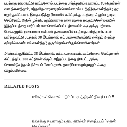
படத்தை திரையிட்டு காட்டினோம். படத்தை பார்த்துவிட்டு பாராட்ட போகிறார்கள்
என நினைத்தால், எந்தவித காரணமும் சொல்லாமல் படத்திற்கு சான்றிதழே தர
மறுத்துவிட்டனர். இதையடுத்து ரிவைசிங் கமிட்டிக்கு படத்தை அனுப்ப முடிவு
செய்தோம். அதில் முக்கிய உறுப்பினராக உள்ள நடிகை கவுதமி சென்னையில்
இந்தப்படத்தை பார்ப்பார் என சொல்லப்பட்ட நிலையில் அவருக்கு பதிலாக
பெங்களூரில் நாகபரணா என்பவர் தலைமையில் படத்தை பார்த்தனர். படம்
பார்த்துவிட்டு படத்தில் 38 இடங்களில் கட் பண்ணவேண்டும் என்றும் அதற்கு
ஒப்புக்கொண்டால் சான்றிதழ் தருகிறோம் என்றும் சொன்னார்கள்.
அவர்கள் குறிப்பிட்ட 38 இடங்களில் உள்ள வசனங்கள், காட்சிகளை வெட்டினால்
கிட்டத்தட்ட 200 கட்டுகள் விழும். அந்தப்படத்தை தியேட்டருக்கு
கொண்டுவந்தால் நிச்சயம் பிளாப் தான். தயாரிப்பாளரும் நானும் அதை
விரும்பவில்லை.
RELATED POSTS
ரசிகர்கள் கொண்டாடும் ‘ராஜபுத்திரன்’ திரைப்படம் !!
ரிலீசுக்கு தயாராகும் புதிய திரில்லர் திரைப்படம் “தென்
சென்னை”