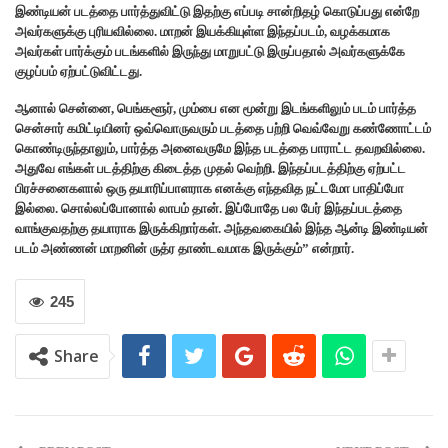
இண்டியன் படத்தை பார்த்துவிட்டு இதற்கு எப்படி சான்றிதழ் கொடுப்பது என்றே
அவர்களுக்கு புரியவில்லை. மாறன் இயக்கியுள்ள இந்தப்படம், வழக்கமாக
அவர்கள் பார்க்கும் படங்களில் இருந்து மாறுபட்டு இருப்பதால் அவர்களுக்கே
குழப்பம் ஏற்பட்டுவிட்டது.
ஆனால் சென்னை, பெங்களூர், மும்பை என மூன்று இடங்களிலும் படம் பார்த்த
சென்சார் கமிட்டியினர் ஒவ்வொருவரும் படத்தை பற்றி வெவ்வேறு கண்ணோட்டம்
கொண்டிருந்தாலும், பார்த்த அனைவருமே இந்த படத்தை பாராட்ட தவறவில்லை.
அதுவே எங்கள் படத்திற்கு கிடைத்த முதல் வெற்றி. இந்தப்படத்திற்கு ஏற்பட்ட
பிரச்சனைகளால் ஒரு தயாரிப்பாளராக எனக்கு எந்தவித நட்டமோ பாதிப்போ
இல்லை. சொல்லப்போனால் லாபம் தான். இப்போதே பல பேர் இந்தப்படத்தை
வாங்குவதற்கு தயாராக இருக்கிறார்கள். அந்தவகையில் இந்த ஆன்டி இண்டியன்
படம் அண்ணன் மாறனின் ருத்ர தாண்டவமாக இருக்கும்” என்றார்.
245
Share