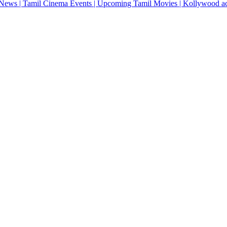
News | Tamil Cinema Events | Upcoming Tamil Movies | Kollywood actres