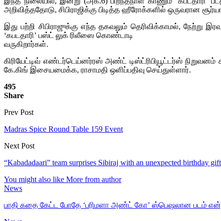
இந்த நிலையில், இன்று (அக்.6) பிறந்தநாள் காணும் ‘கபடதாரி’ ப
அறிவித்ததோடு, சிபிராஜிக்கு பிடித்த ஹீரோக்களில் ஒருவரான சூர்யாவ
இது பற்றி சிபிராஜுக்கு எந்த தகவலும் தெரிவிக்காமல், நேற்று இர
‘கபடதாரி’ பஸ்ட் லுக் ரிலீஸை கொண்டாடி
வருகிறார்கள்.
கிரியேட்டிவ் எண்டர்டெய்னர்ரஸ் அண்ட் டிஸ்ட்ரிபியூட்டர்ஸ் நிறுவ
கே.கிங் இசையமைக்க, ராசாமதி ஒளிப்பதிவு செய்துள்ளார்.
495
Share
Prev Post
Madras Spice Round Table 159 Event
Next Post
“Kabadadaari” team surprises Sibiraj with an unexpected birthday gift
You might also like
More from author
News
பாதி கதை கேட்ட போதே ‘பரிமளா அண்ட் கோ’ ஸ்பெஷலான படம் என்ற