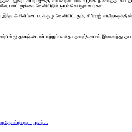
டத்தின் ஹீரோ சிபிராஜுக்கு சர்பிரைஸ் பரிசு வழங்க நினைத்த ‘கபடத
ே, பஸ்ட் லுக்கை வெளியிடும்படியும் செய்துள்ளார்கள்.
வு இந்த அறிவிப்பை படக்குழு வெளியிட்டதும், சிபிராஜ் சந்தோஷத்தி
னம் சார்பில் ஜி.தனஞ்செயன் மற்றும் லலிதா தனஞ்செயன் இணைந்து தயார
ு தோன்றியது – நடிகர்…