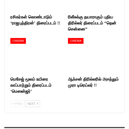
ரசிகர்கள் கொண்டாடும்
ரிலீசுக்கு தயாராகும் புதிய
‘ராஜபுத்திரன்’ திரைப்படம் !!
திரில்லர் திரைப்படம் “தென்
சென்னை”
CINEMA
CINEMA
மெசேஜ் மூலம் உயிரை
ஆக்சன் திரில்லரில் அசத்தும்
காப்பாற்றும் திரைப்படம்
முரா டிரெய்லர் !!
‘மெஸன்ஜர்’
PREV
NEXT