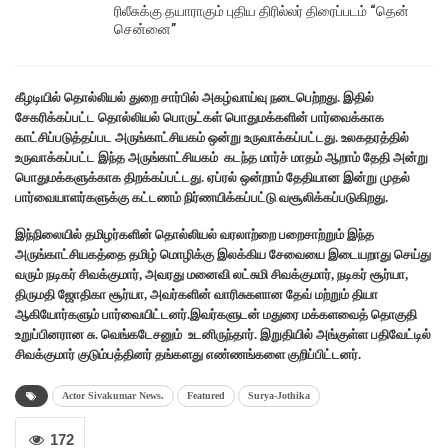
ரிலீசுக்கு தயாராகும் புதிய திரில்லர் திரைப்படம் “தென்
சென்னை”
கீழடியில் தொல்லியல் துறை சார்பில் அகழ்வாய்வு நடைபெற்றது. இதில்
சேகரிக்கப்பட்ட தொல்லியல் பொருட்கள் பொதுமக்களின் பார்வைக்காக
காட்சிப்படுத்தப்பட அருங்காட்சியகம் ஒன்று உருவாக்கப்பட்டது. உலகதரத்தில்
உருவாக்கப்பட்ட இந்த அருங்காட்சியகம் கடந்த மார்ச் மாதம் ஆறாம் தேதி அன்று
பொதுமக்களுக்காக திறக்கப்பட்டது. ஏப்ரல் ஒன்றாம் தேதியான இன்று முதல்
பார்வையாளர்களுக்கு கட்டணம் நிர்ணயிக்கப்பட்டு வசூலிக்கப்படுகிறது.
இந்நிலையில் தமிழர்களின் தொல்லியல் வரலாற்றை பறைசாற்றும் இந்த
அருங்காட்சியகத்தை தமிழ் மொழிக்கு இலக்கிய சேவையை இடையறாது செய்து
வரும் நடிகர் சிவக்குமார், அவரது மனைவி லட்சுமி சிவக்குமார், நடிகர் சூர்யா,
திருமதி ஜோதிகா சூர்யா, அவர்களின் வாரிசுகளான தேவ் மற்றும் தியா
ஆகியோர்களும் பார்வையிட்டனர்.இவர்களுடன் மதுரை மக்களவைத் தொகுதி
உறுப்பினரான சு. வெங்கடேசனும் உடனிருந்தார். இறுதியில் அங்குள்ள பதிவேட்டில்
சிவக்குமார் குடும்பத்தினர் தங்களது எண்ணங்களை குறிப்பிட்டனர்.
Actor Sivakumar News.
Featured
Surya-Jothika
172