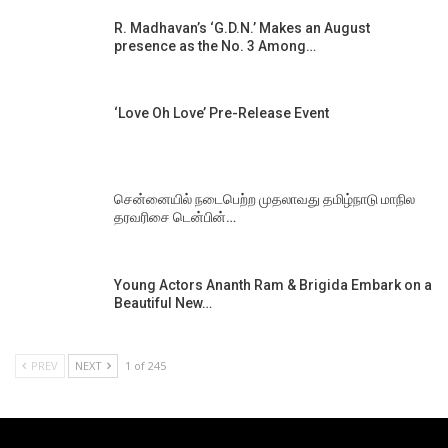
R. Madhavan’s ‘G.D.N.’ Makes an August
presence as the No. 3 Among…
‘Love Oh Love’ Pre-Release Event
சென்னையில் நடைபெற்ற முதலாவது தமிழ்நாடு மாநில
தரவரிசை டென்பின்…
Young Actors Ananth Ram & Brigida Embark on a
Beautiful New…
PREV
NEXT
1 of 245