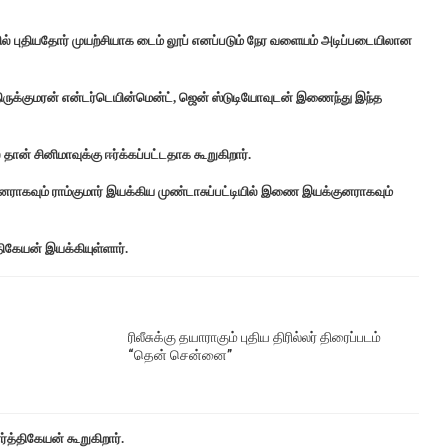
 புதியதோர் முயற்சியாக டைம் லூப் எனப்படும் நேர வளையம் அடிப்படையிலான
 திருக்குமரன் என்டர்டெயின்மென்ட், ஜென் ஸ்டுடியோவுடன் இணைந்து இந்த
ன் சினிமாவுக்கு ஈர்க்கப்பட்டதாக கூறுகிறார்.
னராகவும் ராம்குமார் இயக்கிய முண்டாசுப்பட்டியில் இணை இயக்குனராகவும்
கேயன் இயக்கியுள்ளார்.
ரிலீசுக்கு தயாராகும் புதிய திரில்லர் திரைப்படம்
“தென் சென்னை”
்த்திகேயன் கூறுகிறார்.