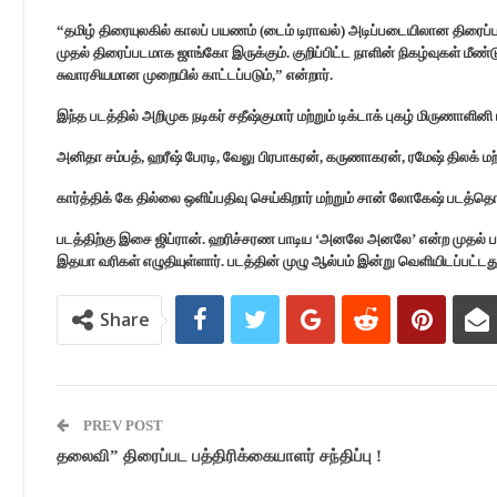
“தமிழ் திரையுலகில் காலப் பயணம் (டைம் டிராவல்) அடிப்படையிலான திரைப
முதல் திரைப்படமாக ஜாங்கோ இருக்கும். குறிப்பிட்ட நாளின் நிகழ்வுகள் மீண
சுவாரசியமான முறையில் காட்டப்படும்,” என்றார்.
இந்த படத்தில் அறிமுக நடிகர் சதீஷ்குமார் மற்றும் டிக்டாக் புகழ் மிருணாளி
அனிதா சம்பத், ஹரீஷ் பேரடி, வேலு பிரபாகரன், கருணாகரன், ரமேஷ் திலக் மற
கார்த்திக் கே தில்லை ஒளிப்பதிவு செய்கிறார் மற்றும் சான் லோகேஷ் படத்
படத்திற்கு இசை ஜிப்ரான். ஹரிச்சரண பாடிய ‘அனலே அனலே’ என்ற முதல் பாடல
இதயா வரிகள் எழுதியுள்ளார். படத்தின் முழு ஆல்பம் இன்று வெளியிடப்பட்டது
Share
PREV POST
தலைவி” திரைப்பட பத்திரிக்கையாளர் சந்திப்பு !