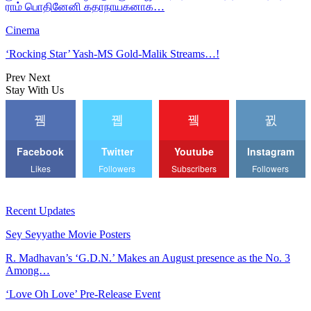
ராம் பொதினேனி கதாநாயகனாக…
Cinema
‘Rocking Star’ Yash-MS Gold-Malik Streams…!
Prev
Next
Stay With Us
Facebook
Twitter
Youtube
Instagram
Likes
Followers
Subscribers
Followers
Recent Updates
Sey Seyyathe Movie Posters
R. Madhavan’s ‘G.D.N.’ Makes an August presence as the No. 3
Among…
‘Love Oh Love’ Pre-Release Event