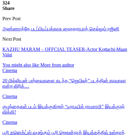
324
Share
Prev Post
அண்ணாத்தே படப்பிடிப்புக்காக ஹைதராபாத் செல்லும் ரஜினி
Next Post
KAZHU MARAM – OFFCIAL TEASER-Actor Kottachi-Maan
Valai
You might also like
More from author
Cinema
20 மில்லியன் பார்வைகளை கடந்த “ஜெயிலர்” படத்தின் காவாலா
என்ற லிரிக்…
Cinema
குழந்தைகள் படம் இயக்குகிறார் “டிராஃபிக் ராமசாமி” இயக்குநர்
விக்கி!
Cinema
பூரி கனெக்ட்ஸ் வழங்கும் பூரி ஜெகன்நாத் இயக்கத்தில் உஸ்தாத்