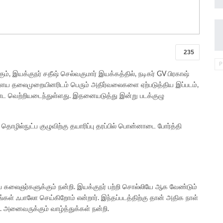
235
P
்கும், இயக்குநர் சதீஷ் செல்வகுமார் இயக்கத்தில், நடிகர் GV பிரகாஷ்
. இளைய தலைமுறையினரிடம் பெரும் அதிர்வலைகளை ஏற்படுத்திய இப்படம்,
மாண்ட வெற்றியடைந்துள்ளது. இதனையடுத்து இன்று படக்குழு
 தொழில்நுட்ப குழுவிற்கு தயாரிப்பு தரப்பில் பொன்னாடை போர்த்தி
்ப கலைஞர்களுக்கும் நன்றி. இயக்குநர் பற்றி சொல்லியே ஆக வேண்டும்
ாங்கள் ஃபாலோ செய்கிறோம் என்றார். இந்தப்படத்திற்கு தான் அதிக நாள்
. அனைவருக்கும் வாழ்த்துக்கள் நன்றி.