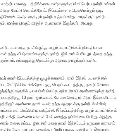
சாத்தியமானது. பத்திரிக்கையாளர்களுக்கு மிகப்பெரிய நன்றி. உங்கள்
ள் அதை கேட்டு கொள்கிறோம். இப்படத்தை தமிழகமெங்கும் ஓடி,
க்திவேலன் அவர்களுக்கும் நன்றி. சஞ்சய் வர்தா சாருக்கும் நன்றி.
ும், எடுத்த பிறகும் மிகுந்த ஆதரவாக இருந்தார். அவரது
ன்றி. படம் வந்த நாளிலிருந்து வரும் பாராட்டுக்கள் நிம்மதியான
்கள் தந்த விமர்சனங்களுக்கு நன்றி. ஜீவி சார் பெரிய இடத்தை தந்து,
ள்ளார். எங்களுக்கு தொடர்ந்து ஆதரவு தாருங்கள் நன்றி.
அவர் தான் இப்படத்திற்கு முழுக்காரணம். நான் இந்தப் பயணத்தில்
்பு கேட்டுக்கொள்கிறேன். ஒரு பெரும் கூட்டத்திற்கு நன்றி சொல்ல
ஜத்திற்கு அருகில் டிசைன்ஸ் செய்து தந்த கோபி அண்ணாவுக்கு நன்றி.
்தப்படத்திற்கு 13 நாள் தூங்காமல் வேலை செய்தார் அவர் இல்லாவிட்டால்
ஜத்திலும் அண்ணா தான் அவர் தந்த ஆதரவுக்கு நன்றி. பேச்சிலர்
ட்டுக்கள் மிகப்பெரிய மகிழ்ச்சி. இந்தப்படத்திற்கு வரும் பாராட்டுக்கள்
ன்றி. சக்தி அண்ணா எங்கள் மேல் வைத்த நம்பிக்கை பெரிது. அதற்கு
ஆனால் அதை நம்பிய ஜீவி சார் மனசு தான் இந்தப்படம் உருவாக காரணம்
தில் அவர் காட்டிய நுணுக்கம் பிரமிப்பானது. டில்லி சார் இல்லாமல்