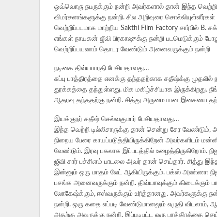
ஒவ்வொரு நபருக்கும் நன்றி அவர்களால் தான் இந்த வெற்றி 
விமர்சனங்களுக்கு நன்றி. சில அறிவுரை சொல்லியுள்ளீர்க
வெற்றிப்படமாக மாற்றிய Sakthi Film Factory சார்பில் B. ச
எங்கள் நாயகன் ஜீவி பிரகாஷுக்கு நன்றி படமெடுக்கும் போத
வெற்றிப்பயணம் தொடர வேண்டும் அனைவருக்கும் நன்றி
நடிகை திவ்யபாரதி பேசியதாவது…
சுப்பு பாத்திரத்தை எனக்கு தந்ததற்காக சதீஷ்க்கு முதலில் ந
தூக்கத்தை தந்துள்ளது. மிக மகிழ்ச்சியாக இருக்கிறது. நீங
ஆதரவு தந்ததற்கு நன்றி. சித்து அருமையான இசையை தந்து
இயக்குநர் சதீஷ் செல்வகுமார் பேசியதாவது…
இந்த வெற்றி டில்லிசாருக்கு தான் சென்று சேர வேண்டும், 
நிறைய பேரை காயப்படுத்தியிருக்கிறேன் அவர்களிடம் மன்னிப
வேண்டும். இரவு பகலாக இப்படத்தில் உழைத்திருகிறோம். நி
ஜீவி சார் பச்சிளம் பாடலை அவர் தான் செய்தார். சித்து இந
இன்னும் ஒரு மாதம் லேட் ஆகியிருக்கும். பக்ஸ் அண்ணா நி
பசங்க அனைவருக்கும் நன்றி. திவ்யாவுக்கும் கிடைக்கும் பாரா
லோகேஷ்க்கும், ஈஸ்வருக்கும் உரித்தானது. அவர்களுக்கு ந
நன்றி. ஒரு கதை எப்படி வேண்டுமானலும் எழுதி விடலாம், 
அதற்கு அவருக்கு நன்றி. இப்படிபட்ட ஒரு பாத்திரத்தை செய்வ