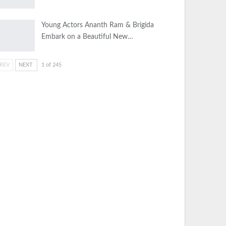
Young Actors Ananth Ram & Brigida
Embark on a Beautiful New…
REV
NEXT
1 of 245