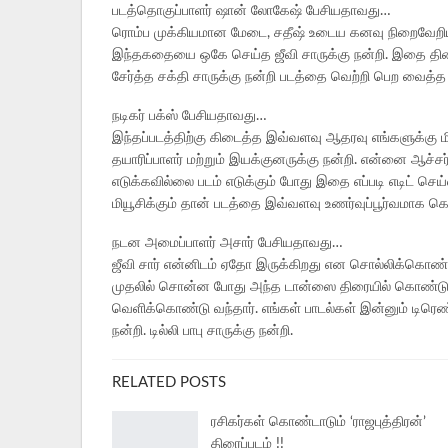
படத்தொகுப்பாளர் ஷான் லோகேஷ் பேசியதாவது…
ரொம்ப முக்கியமான மேடை, சதீஷ் உடைய கனவு நிறைவேறியி
இந்தகதையை ஒகே செய்த ஜீவி சாருக்கு நன்றி. இதை திரை
சேர்த்த சக்தி சாருக்கு நன்றி படத்தை வெற்றி பெற வைத்த 
நடிகர் பக்ஸ் பேசியதாவது…
இந்தப்படத்திற்கு கிடைத்த இவ்வளவு ஆதரவு எங்களுக்கு ம
தயாரிப்பாளர் மற்றும் இயக்குனருக்கு நன்றி. என்னை ஆச்
எடுக்கவில்லை படம் எடுக்கும் போது இதை எப்படி எடிட் செய
மியூசிக்கும் தான் படத்தை இவ்வளவு உணர்வுப்பூர்வமாக கொ
நடன அமைப்பாளர் அசார் பேசியதாவது…
ஜீவி சார் என்னிடம் ஏதோ இருக்கிறது என சொல்லிக்கொண்டே
முதலில் சொன்ன போது அந்த டான்ஸை திரையில் கொண்டு 
வெளிக்கொண்டு வந்தார். எங்கள் பாடல்கள் இன்னும் டிரெண
நன்றி. டில்லி பாபு சாருக்கு நன்றி.
RELATED POSTS
ரசிகர்கள் கொண்டாடும் ‘ராஜபுத்திரன்’
திரைப்படம் !!