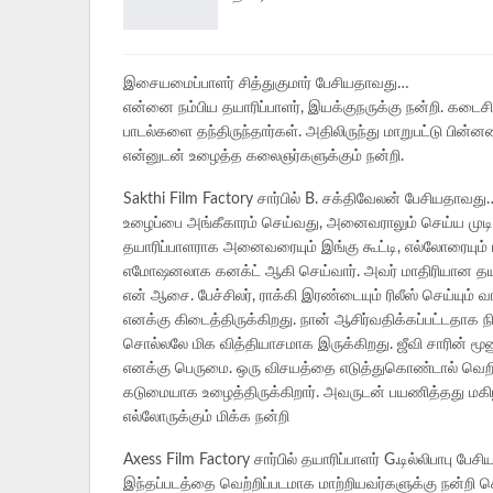
இசையமைப்பாளர் சித்துகுமார் பேசியதாவது…
என்னை நம்பிய தயாரிப்பாளர், இயக்குநருக்கு நன்றி. கடை
பாடல்களை தந்திருந்தார்கள். அதிலிருந்து மாறுபட்டு ப
என்னுடன் உழைத்த கலைஞர்களுக்கும் நன்றி.
Sakthi Film Factory சார்பில் B. சக்திவேலன் பேசியதாவது
உழைப்பை அங்கீகாரம் செய்வது, அனைவராலும் செய்ய முடியா
தயாரிப்பாளராக அனைவரையும் இங்கு கூட்டி, எல்லோரையும் பாரா
எமோஷனலாக கனக்ட் ஆகி செய்வார். அவர் மாதிரியான தயார
என் ஆசை. பேச்சிலர், ராக்கி இரண்டையும் ரிலீஸ் செய்யும் வ
எனக்கு கிடைத்திருக்கிறது. நான் ஆசிர்வதிக்கப்பட்டதாக 
சொல்லலே மிக வித்தியாசமாக இருக்கிறது. ஜீவி சாரின் மூண
எனக்கு பெருமை. ஒரு விசயத்தை எடுத்துகொண்டால் வெறி 
கடுமையாக உழைத்திருக்கிறார். அவருடன் பயணித்தது மகிழ்ச
எல்லோருக்கும் மிக்க நன்றி
Axess Film Factory சார்பில் தயாரிப்பாளர் G.டில்லிபாபு பே
இந்தப்படத்தை வெற்றிப்படமாக மாற்றியவர்களுக்கு நன்றி 