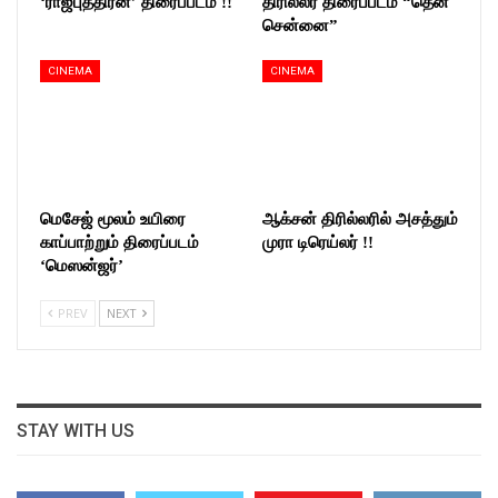
‘ராஜபுத்திரன்’ திரைப்படம் !!
திரில்லர் திரைப்படம் “தென்
சென்னை”
CINEMA
CINEMA
மெசேஜ் மூலம் உயிரை
ஆக்சன் திரில்லரில் அசத்தும்
காப்பாற்றும் திரைப்படம்
முரா டிரெய்லர் !!
‘மெஸன்ஜர்’
PREV
NEXT
STAY WITH US