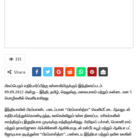
211
Share
மிகப்பெரும் எதிர்பார்ப்பிற்கு உள்ளாகியிருக்கும் இத்திரைப்படம்
09.09.2022 அன்று – இந்தி, தமிழ், தெலுங்கு, மலையாளம் மற்றும் கன்னட என 5
மொழிகளில் வெளியாகிறது
இந்தியாவின் பிரம்மாண்ட படைப்பான “பிரம்மாஸ்த்ரா” வெளியீட்டை ஆவலுடன்
எதிர்பார்த்துக்கொண்டிருந்த, உலகெங்கிலும் உள்ள திரைப்பட ரசிகர்களின்
காத்திருப்பு இறுதியாக முடிவுக்கு வந்திருக்கிறது. அமிதாப் பச்சன், மௌனி ராய்
மற்றும் நாகார்ஜுனா அக்கினேனி ஆகியோருடன் ரன்பீர் கபூர் மற்றும் ஆலியா பட்
ஜோடியாக நடித்துள்ள “பிரம்மாஸ்த்ரா”, பண்டைய இந்தியா மற்றும் நவீன உலகின்