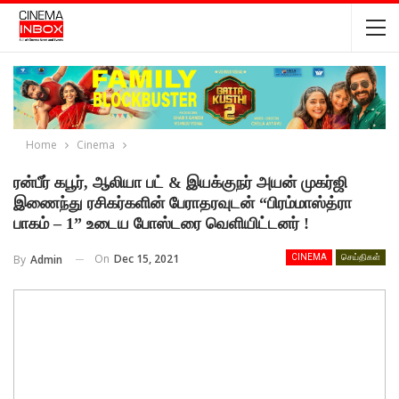
Home
Cinema
ரன்பீர் கபூர், ஆலியா பட் & இயக்குநர் அயன் முகர்ஜி
இணைந்து ரசிகர்களின் பேராதரவுடன் “பிரம்மாஸ்த்ரா
பாகம் – 1” உடைய போஸ்டரை வெளியிட்டனர் !
On
Dec 15, 2021
By
Admin
CINEMA
செய்திகள்