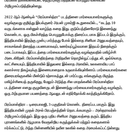
பிரமிக்க தக்கவகையில், நெருப்புக்கு மத்தியில் போற்றும் வகையில்
அறிமுகப்படுத்தியுள்ளது.
2022 ஆம் ஆண்டில் “பிரம்மாஸ்த்ரா” படத்தினை பார்வையாளர்களுக்கு
வழங்குவது குறித்து இயக்குனர் அயன் முகர்ஜி கூறுகையில்.., “கடந்த 10
வருடங்களாக என்னுள் வாழ்ந்த கதை இது. குடும்பத்தினரோடு இணைந்து
கொண்டாட ஒரு மிகச்சிறந்த பொழுதுபோக்கு திரைப்படமாக இப்படம் இருக்கும்,
இந்தியாவில் இதற்கு முன்பு பார்த்தது போல் இல்லாத சினிமா அனுபவத்தையும்,
சாகசங்கள் நிறைந்த பயணமாகவும், உணர்வுப்பூர்வமான இதயம் நிறைக்கும்
படைப்பாகவும், இப்படத்தை பார்வையாளர்களுக்கு வழங்குவதில் மகிழ்ச்சி
அடைகிறேன். பிரம்மாஸ்திரத்தை அதிநவீன தொழில்நுட்பத்துடன், ஒவ்வொரு
காட்சியையும், இந்தியாவில் இதுவரை இல்லாத அளவில், உலகளாவிய பாப்
கலாச்சார நிகழ்வுக்கு இணையானதாக உருவாக்கியுள்ளோம். பார்வையாளர்களை
திரையரங்குகளில் மீண்டும் உற்சாகத்துடன் பார்ப்பது, எங்களுக்கு மிகுந்த
மகிழ்ச்சியைத் தருகிறது, மேலும் அடுத்த சில மாதங்களில் பிரம்மாஸ்திரா
படத்தினை எனது குழுவினருடன் இணைந்து பார்வையாளர்களுக்கு வழங்கும்,
ஒரு அற்புதமான பயணத்தை ஆவலுடன் எதிர்நோக்கி காத்திருக்கிறோம்.
பிரம்மாஸ்திரா – டிரையாலஜி, 3-பகுதிகள் கொண்ட திரைப்படமாகும். இது
இந்தியாவின் முதல் அசல் பிரபஞ்சத்தின் தொடக்கமாகும் – அஸ்தராவர்ஸ்
அறிமுகப்படுத்தும். இது ஒரு புதிய சினிமா அனுபவத்தை தரும், இந்திய
புராணங்களில் ஆழமாக வேரூன்றிய கருத்துக்கள் மற்றும் கதைகளால்
ஈர்க்கப்பட்டு, அந்த பின்னணியில் நவீன உலகில் கதை அமைக்கப்பட்டுள்ளது.