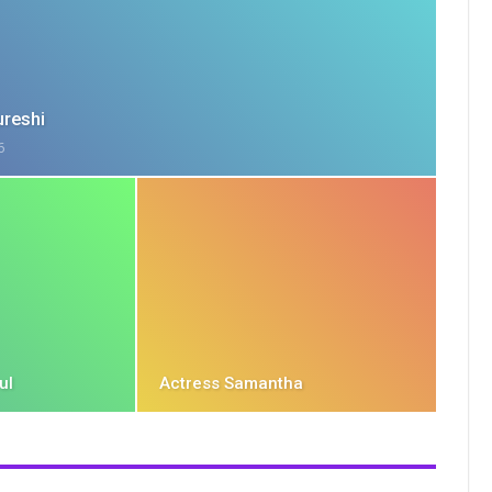
reshi
6
ul
Actress Samantha