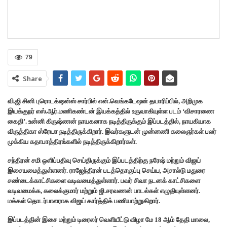
79
Share
வி.ஜி சினி புரொடக்‌ஷன்ஸ் சார்பில் என்.வெங்கடேஷன் தயாரிப்பில், அறிமுக
இயக்குநர் எஸ்.ஆர்.மணிகண்டன் இயக்கத்தில் உருவாகியுள்ள படம் ‘விசாரணை
கைதி’. உன்னி கிருஷ்ணன் நாயகனாக நடித்திருக்கும் இப்படத்தில், நாயகியாக
விருத்திகா ஸ்ரேயா நடித்திருக்கிறார். இவர்களுடன் முன்னணி கலைஞர்கள் பலர்
முக்கிய கதாபாத்திரங்களில் நடித்திருக்கிறார்கள்.
சந்திரன் சமி ஒளிப்பதிவு செய்திருக்கும் இப்படத்திற்கு நரேஷ் மற்றும் விஜய்
இசையமைத்துள்ளனர். ராஜேந்திரன் படத்தொகுப்பு செய்ய, அசால்டு மதுரை
சண்டைக்காட்சிகளை வடிவமைத்துள்ளார். பவர் சிவா நடனக் காட்சிகளை
வடிவமைக்க, கலைக்குமார் மற்றும் ஜி.சரவணன் பாடல்கள் எழுதியுள்ளனர்.
மக்கள் தொடர்பாளராக விஜய் கார்த்திக் பணியாற்றுகிறார்.
இப்படத்தின் இசை மற்றும் டிரைலர் வெளியீட்டு விழா மே 18 ஆம் தேதி மாலை,