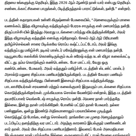
திறமை உங்களுக்கு தெரியும், இந்த 2026 ஆம் ஆண்டு நான் யார் என்பது தெரியும்.
சண்டைக்காட்சிகளை பாருங்கள், பிடித்திருந்தால் பாராட்டுங்கள், நன்றி.” என்றார்.
படத்தின் கதாநாயகன் உன்னி கிருஷ்ணன் பேசுகையில், “அனைவருக்கும் மாலை
வணக்கம், இந்த விழாவுக்கு வந்திருக்கும் பேரரசு சாருக்கு என் மனமார்ந்த நன்றி.
திருப்பாச்சி-யில் இருந்து அவரது படங்களை பார்த்து வியந்திருக்கிறேன், அவர்
இந்த விழாவுக்கு வந்ததில் எனக்கு சந்தோஷம். சேலம் ஆர்.ஆர் பிரியாணி
தமிழ்ச்செல்வன் சாரை பிடிக்கவே ரொம்ப கஷ்ட்டப்பட்டோம், அவர் இங்கு
வந்திருப்பது மகிழ்ச்சி. நடிகர் மாஸ்டர் மகேந்திரனுக்கு என் மனமார்ந்த நன்றி.
யுடியூபையே கலக்கிக் கொண்டிருக்கும் கூல் சுரேஷ் வந்த உடன் விழா கலைக்கட்டி
விட்டது. நம்ம கொடுக்கும் கண்டெண்டை பேச மாட்டார், வேறு ஒரு
கண்டெண்டை பேசுவார். அவர் வந்ததும் மகிழ்ச்சி. படத்தின் ஸ்டண்ட் மாஸ்டர்
அசால்டு மதுரை சிறப்பாக பணியாற்றியிருக்கிறார். படத்தின் கேமரா பணியும்
சிறப்பாக வந்திருக்கிறது. பின்னணி இசையும் சிறப்பாக வந்திருக்கிறது.
பாடலாசிரியர்கள் சரவணன் மற்றும் கலைக்குமார் இருவரும் பாடல்களை சிறப்பாக
கொடுத்திருக்கிறார்கள். முக்கியமாக சொல்ல வேண்டும் என்றால், இந்த படத்தின்
தயாரிப்பாளர் வெங்கடேஷ் சாருக்கு ரொம்ப நன்றி. அவரை நான் பார்த்ததே
இல்லை, இன்று தான் பார்க்கிறேன். போனில் மட்டும் தான் பேசுவார். நல்லா
பண்ணுங்க, ஒன்று இரண்டு அதிகமானாலும் பரவாயில்லை முடித்துக்
கொடுத்துட்டு போங்க, என்று சொல்வார். நாங்களே பல முறை அழைத்தாலும்
படப்பிடிப்பு தளத்திற்கு வர மாட்டார். அதற்கு காரணம் இயக்குநர் மணிகண்டன்
சார் தான். அவர் மிக சிறப்பாக பணியாற்றினார். இவரைப் போல் அமைதியான
இயக்குநரை நான் பார்த்ததே இல்லை. ஒருவரையும் திட்டாமல் வேலை வாங்குவார்.