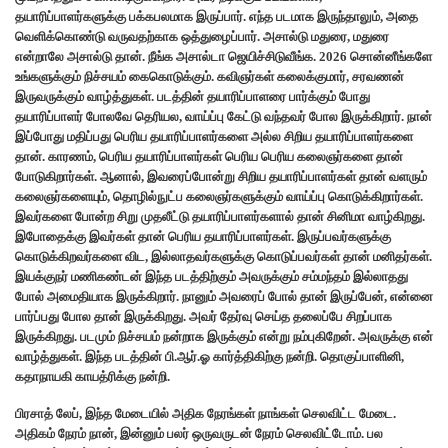
தயாரிப்பாளர்களுக்கு பக்கபலமாக இருப்பார். எந்த படமாக இருந்தாலும், அதை
வெளிக்கொண்டு வருவதற்காக ஒத்துழைப்பார். அசால்டு மதுரை, மதுரை
என்றாலே அசால்டு தான். நீங்க அசால்டா ஜெயிச்சிடுவீங்க. 2026 சொன்னீங்களே
உங்களுக்கும் நிச்சயம் கைகொடுக்கும். கவிஞர்கள் கலைக்குமார், சரவணன்
இருவருக்கும் வாழ்த்துகள். படத்தின் தயாரிப்பாளரை பார்க்கும் போது
தயாரிப்பாளர் போலவே தெரியல, வாய்ப்பு கேட்டு வந்தவர் போல இருக்கிறார். நான்
இப்போது மதிப்பது பெரிய தயாரிப்பாளர்களை அல்ல சிறிய தயாரிப்பாளர்களை
தான். காரணம், பெரிய தயாரிப்பாளர்கள் பெரிய பெரிய கலைஞர்களை தான்
போடுகிறார்கள். ஆனால், இவரைப்போன்று சிறிய தயாரிப்பாளர்கள் தான் வளரும்
கலைஞர்களையும், தொழில்நுட்ப கலைஞர்களுக்கும் வாய்ப்பு கொடுக்கிறார்கள்.
இவர்களை போன்ற சிறு முதலீட்டு தயாரிப்பாளர்களால் தான் சினிமா வாழ்கிறது.
இபோதைக்கு இவர்கள் தான் பெரிய தயாரிப்பாளர்கள். இருப்பவர்களுக்கு
கொடுக்கிறவர்களை விட, இல்லாதவர்களுக்கு கொடுப்பவர்கள் தான் மனிதர்கள்.
இயக்குநர் மணிகண்டன் இந்த படத்திற்கும் அவருக்கும் சம்மந்தம் இல்லாதது
போல் அமைதியாக இருக்கிறார். நானும் அவரைப் போல் தான் இருப்பேன், என்னை
பார்ப்பது போல தான் இருக்கிறது. அவர் தேர்வு செய்த தலைப்பே சிறப்பாக
இருக்கிறது. படமும் நிச்சயம் நன்றாக இருக்கும் என்று நம்புகிறேன். அவருக்கு என்
வாழ்த்துகள். இந்த படத்தின் பி.ஆர்.ஓ கார்த்திகிற்கு நன்றி. தொகுப்பாளினி,
கதாநாயகி காயத்ரிக்கு நன்றி.
பிரசாத் லேப், இந்த மேடையில் அதிக நேரங்கள் நாங்கள் செலவிட்ட மேடை.
அதிகம் நேரம் நான், இன்னும் பலர் ஒருவருடன் நேரம் செலவிட்டோம். பல