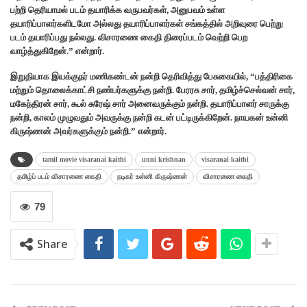
பற்றி தெரியாமல் படம் தயாரிக்க வருபவர்கள், அனுபவம் உள்ள
தயாரிப்பாளர்களிடமோ அல்லது தயாரிப்பாளர்கள் சங்கத்தில் அறிவுரை பெற்று
படம் தயாரிப்பது நல்லது. விசாரணை கைதி திரைப்படம் வெற்றி பெற
வாழ்த்துகிறேன்.” என்றார்.
இறுதியாக இயக்குநர் மணிகண்டன் நன்றி தெரிவித்து பேசுகையில், “பத்திரிகை
மற்றும் தொலைக்காட்சி நண்பர்களுக்கு நன்றி. பேரரசு சார், தமிழ்ச்செல்வன் சார்,
மகேந்திரன் சார், கூல் சுரேஷ் சார் அனைவருக்கும் நன்றி. தயாரிப்பாளர் சாருக்கு
நன்றி, காலம் முழுவதும் அவருக்கு நன்றி கடன் பட்டிருக்கிறேன். நாயகன் உன்னி
கிருஷ்ணன் அவர்களுக்கும் நன்றி.” என்றார்.
tamil movie visaranai kaithi
unni krishnan
visaranai kaithi
தமிழ்ப் படம் விசாரணை கைதி
நடிகர் உன்னி கிருஷ்ணன்
விசாரணை கைதி
79
Share