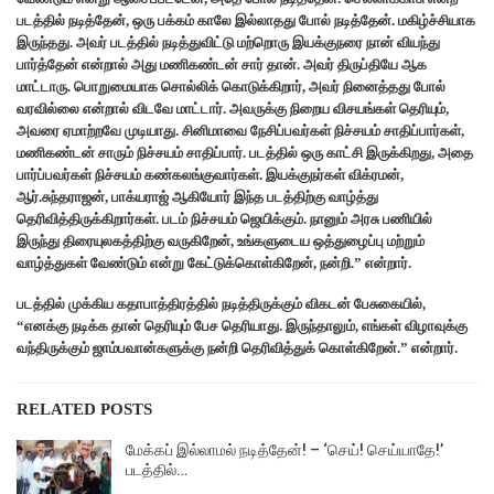
படத்தில் நடித்தேன், ஒரு பக்கம் காலே இல்லாதது போல் நடித்தேன். மகிழ்ச்சியாக
இருந்தது. அவர் படத்தில் நடித்துவிட்டு மற்றொரு இயக்குநரை நான் வியந்து
பார்த்தேன் என்றால் அது மணிகண்டன் சார் தான். அவர் திருப்தியே ஆக
மாட்டாரு. பொறுமையாக சொல்லிக் கொடுக்கிறார், அவர் நினைத்தது போல்
வரவில்லை என்றால் விடவே மாட்டார். அவருக்கு நிறைய விசயங்கள் தெரியும்,
அவரை ஏமாற்றவே முடியாது. சினிமாவை நேசிப்பவர்கள் நிச்சயம் சாதிப்பார்கள்,
மணிகண்டன் சாரும் நிச்சயம் சாதிப்பார். படத்தில் ஒரு காட்சி இருக்கிறது, அதை
பார்ப்பவர்கள் நிச்சயம் கண்கலங்குவார்கள். இயக்குநர்கள் விக்ரமன்,
ஆர்.சுந்தராஜன், பாக்யராஜ் ஆகியோர் இந்த படத்திற்கு வாழ்த்து
தெரிவித்திருக்கிறார்கள். படம் நிச்சயம் ஜெயிக்கும். நானும் அரசு பணியில்
இருந்து திரையுலகத்திற்கு வருகிறேன், உங்களுடைய ஒத்துழைப்பு மற்றும்
வாழ்த்துகள் வேண்டும் என்று கேட்டுக்கொள்கிறேன், நன்றி.” என்றார்.
படத்தில் முக்கிய கதாபாத்திரத்தில் நடித்திருக்கும் விகடன் பேசுகையில்,
“எனக்கு நடிக்க தான் தெரியும் பேச தெரியாது. இருந்தாலும், எங்கள் விழாவுக்கு
வந்திருக்கும் ஜாம்பவான்களுக்கு நன்றி தெரிவித்துக் கொள்கிறேன்.” என்றார்.
RELATED POSTS
மேக்கப் இல்லாமல் நடித்தேன்! – ‘செய்! செய்யாதே!’
படத்தில்…