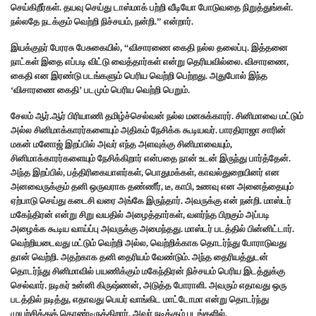
செய்கிறீர்கள். தயவு செய்து டாஸ்மாக் பற்றி வீடியோ போடுவதை நிறுத்துங்கள்.
நல்லதே நடக்கும் வெற்றி நிச்சயம், நன்றி.” என்றார்.
இயக்குநர் பேரரசு பேசுகையில், “விசாரணை கைதி நல்ல தலைப்பு. இத்தனை
நாட்கள் இதை எப்படி விட்டு வைத்தார்கள் என்று தெரியவில்லை. விசாரணை,
கைதி என இரண்டு படங்களும் பெரிய வெற்றி பெற்றது. அதுபோல் இந்த
‘விசாரணை கைதி’ படமும் பெரிய வெற்றி பெறும்.
சேலம் ஆர்.ஆர் பிரியாணி தமிழ்ச்செல்வன் நல்ல மனசுக்காரர். சினிமாவை மட்டும்
அல்ல சினிமாக்காரர்களையும் அதிகம் நேசிக்க கூடியவர். பாரதிராஜா சாரின்
மகன் மனோஜ் இறப்பில் அவர் எந்த அளவுக்கு சினிமாவையும்,
சினிமாக்காரர்களையும் நேசிக்கிறார் என்பதை நான் உடன் இருந்து பார்த்தேன்.
அந்த இறப்பில், பத்திரிகையாளர்கள், பொதுமக்கள், காவல்துறையினர் என
அனவைருக்கும் தனி ஒருவராக தண்ணீர், டீ, காபி, உணவு என அனைத்தையும்
ஏற்பாடு செய்து கடைசி வரை அங்கே இருந்தார். அவருக்கு என் நன்றி. மாஸ்டர்
மகேந்திரன் என்று சிறு வயதில் அழைத்தார்கள், வளர்ந்த பிறகும் அப்படி
அழைக்க கூடிய வாய்ப்பு அவருக்கு அமைந்தது. மாஸ்டர் படத்தில் பின்னிட்டார்.
வெற்றியடைவது மட்டும் வெற்றி அல்ல, வெற்றிக்காக தொடர்ந்து போராடுவது
தான் வெற்றி. அதற்காக தனி தைரியம் வேண்டும். அந்த தைரியத்துடன்
தொடர்ந்து சினிமாவில் பயணிக்கும் மகேந்திரன் நிச்சயம் பெரிய இடத்துக்கு
செல்வார். நடிகர் உன்னி கிருஷ்ணன், அடுத்த போராளி. அவரும் எதாவது ஒரு
படத்தில் நடித்து, எதாவது பெயர் வாங்கிட மாட்டோமா என்று தொடர்ந்து
முயற்சித்துக் கொண்டிருக்கிறார். அவர் நடிக்கும் படங்களில்,