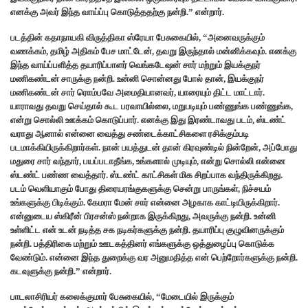
எனக்கு அவர் இந்த வாய்ப்பு கொடுத்ததற்கு நன்றி.” என்றார்.
படத்தின் கதாநாயகி விருத்திகா ஸ்ரேயா பேசுகையில், “அனைவருக்கும்
வணக்கம், தமிழ் அதிகம் பேச மாட்டேன், தவறு இருந்தால் மன்னிக்கவும். எனக்கு
இந்த வாய்ப்பளித்த தயாரிப்பாளர் வெங்கடேஷன் சார் மற்றும் இயக்குநர்
மணிகண்டன் சாருக்கு நன்றி. உன்னி சொன்னது போல் தான், இயக்குநர்
மணிகண்டன் சார் ரொம்பவே அமைதியானவர், யாரையும் திட்ட மாட்டார்.
யாராவது தவறு செய்தால் கூட பரவாயில்லை, மறுபடியும் பண்ணுங்க பண்ணுங்க,
என்று சொல்லி ஊக்கம் கொடுப்பார். எனக்கு இது இரண்டாவது படம், ஸ்டண்ட்
வராது ஆனால் என்னை வைத்து சண்டைக்காட்சிகளை ரசிக்கும்படி
படமாக்கியிருக்கிறார்கள். நான் பயத்துடன் தான் கிரவுண்டில் நின்றேன், அப்போது
மதுரை சார் வந்தார், பயப்படாதீங்க, உங்களால் முடியும், என்று சொல்லி என்னை
ஸ்டண்ட் பண்ண வைத்தார். ஸ்டண்ட் காட்சிகள் மிக சிறப்பாக வந்திருக்கிறது.
படம் வெளியாகும் போது திரையரங்குகளுக்கு சென்று பாருங்கள், நிச்சயம்
உங்களுக்கு பிடிக்கும். கேமரா மேன் சார் என்னை அழகாக காட்டியிருக்கிறார்.
என்னுடைய ஸ்கிரீன் பிரசன்ஸ் நன்றாக இருக்கிறது, அவருக்கு நன்றி. உன்னி
உள்ளிட்ட என் உடன் நடித்த சக நடிகர்களுக்கு நன்றி. தயாரிப்பு குழுவினருக்கும்
நன்றி. பத்திரிகை மற்றும் ஊடகத்தினர் எங்களுக்கு ஒத்துழைப்பு கொடுக்க
வேண்டும். என்னை இந்த துறைக்கு வர அனுமதித்த என் பெற்றோர்களுக்கு நன்றி.
கடவுளுக்கு நன்றி.” என்றார்.
பாடலாசிரியர் கலைக்குமார் பேசுகையில், “மேடையில் இருக்கும்