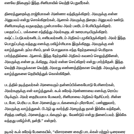
எனவே நீங்களும் இந்த சினிமாவில் வெற்றி பெறுவீர்கள்.
திரைத்துறைக்கு ராஜ்மோகன் அண்ணா வந்திருக்கிறார். அவருக்கு என்ன
அனுபவம் என்று சொல்கிறார்கள், ஆனால் அவருக்கு நிறைய அனுபவம் உண்டு.
சினிமாவுக்கு வருவதற்கு முன்பாகவே அவர் பலரிடம் பேசியிருக்கிறார்.
பலதரப்பட்ட மக்களை சந்தித்து அவர்களுடன் உரையாடியிருக்கிறார்.
கஷ்ட்டப்படுபவர்களிடம், எளியவர்களிடம் அதிகம் பழகியிருக்கிறார். அவர் இந்த
பொறுப்புக்கு வந்தது எனக்கு மகிழ்ச்சியாக இருக்கிறது. அவருக்கு என்
வாழ்த்துகள். நம்ம சிஎம், நான் பொதுவாக எந்த தேர்தலையும் பெரிதாக
பார்த்ததில்லை. ஆனால், இந்த தேர்தலில் அதிகம் கவனம் செலுத்தினேன்,
அவருக்கு என்ன நடக்கிறது, அவர் என்ன செய்கிறார் என்று பார்த்தேன். இந்த
வெற்றி அவருக்கான வெற்றி, அவரது எண்ணத்திற்கான வெற்றி. அவருக்கு என்
வாழ்த்துகளை தெரிவித்துக் கொள்கிறேன்.
படத்தில் நடித்தவர்கள் அனைவரும் தன்னம்பிக்கையோடு பேசினார்கள்,
அவர்களுக்கு என் வாழ்த்துகள். கூல் சுரேஷ் அண்ணாவை எனக்கு ரொம்ப
பிடிக்கும். அவர் தைரியமாக பேசுவார், சினிமாவை அதிகம் நேசிப்பார். சின்ன
படமோ, பெரிய படமோ அனைத்து படங்களையும் புரோமோட் பண்ணுவார்,
அவருக்கு வாழ்த்துகள். பி.ஆர்.ஓ கார்த்தி அழைத்து தான் இங்கே வந்தேன்,
சிறந்த மனிதர், அனைத்து படங்களும் ஓட வேண்டும் என்று நினைப்பவர். இங்கே
வந்தது மகிழ்ச்சி, நன்றி.” என்றார்.
நடிகர் கூல் சுரேஷ் பேசுகையில், “விசாரணை கைதி பாடல்கள் மற்றும் டிரைலரை