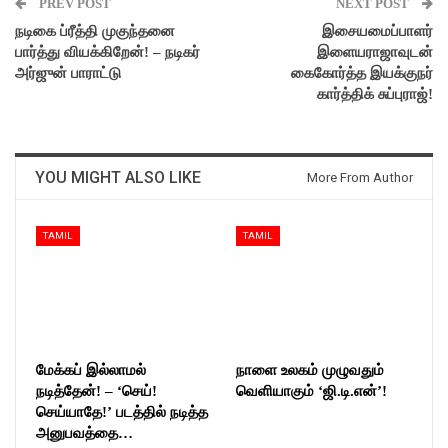
PREV POST
NEXT POST
நடிகை ப்ரீத்தி முகுந்தனை
இசையமைப்பாளர்
பார்த்து வியக்கிறேன்! – நடிகர்
இளையராஜாவுடன்
அர்ஜுன் பாராட்டு
கைகோர்த்த இயக்குநர்
கார்த்திக் சுப்புராஜ்!
YOU MIGHT ALSO LIKE
More From Author
TAMIL
TAMIL
மேக்கப் இல்லாமல்
நாளை உலகம் முழுவதும்
நடித்தேன்! – ‘செய்!
வெளியாகும் ‘ஜி.டி.என்’!
செய்யாதே!’ படத்தில் நடித்த
அனுபவத்தை…