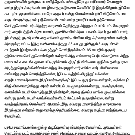
தருணங்களில் ஒன்றாக பயணித்தோம். எங்க ஹீரோ தயாரிப்பாளர் கே.ராஜன்
என்ற இரும்புக்கரங்கள் பல இசைத்தகடுகளை வெளியிட்டு இருக்கிறோம். இப்போ
கூட நம்ப முடியவில்லை. யாரோ ஒருவர் என்று சொன்னால் நம்பி விடுவோம். பல
வருடங்களுக்கு முன்பு ஜி.வெங்கடேசன் என்ற தயாரிப்பாளர் தற்கொலை
செய்துகொண்டார். அதற்கு காரணம் தெரிந்தது, அனுதாபம் பட்டோம். கே.ராஜன்
சார், தைரியத்தின் அடையாளம், துணிச்சலின் அடையாளம். அவர் தயாரிப்பாளர்,
இயக்குநர், நடிகர் என்பதை எல்லாம் தாண்டி சினிமா மீது அக்கறை உள்ள மனிதர்.
அவருக்கு எப்படி இந்த எண்ணம் வந்தது. 85 வயது, இன்னும் 5 வருடங்கள்
கடந்தால் இயற்கையே அழைத்துச் சென்றிருக்கோம். 85 வயதில் ஒருவர்
தற்கொலை செய்துகொள்கிறார் என்றால் அது எவ்வளவு பெரிய கொடுமை. அந்த
மனசு எவ்வளவு வேதனை பட்டிருக்கோம். திருட்டு விசிடியை ஒழிக்க தனி நபராக
அடித்து நொறுக்கினீங்களே அந்த கே.ராஜன் சார் எங்கே சார். சினிமாவை
காப்பாற்ற குரல் கொடுத்தீங்களே, இப்படி ஆற்றில் விழுந்துட்டீங்களே.
தைரியமானவர்களாக இருப்பவர்களுக்கும் இப்படி ஒரு நிலை என்றால், அங்கேயும்
விதி விளையாடுகிறது. அவர் என்னிடம் பல முறை சொன்னது, பலருக்கு கோடி
கணக்கில் கடன் கொடுத்து இருக்கிறேன், அதை திரும்ப வாங்க முடியவில்லை
என்பது தான். கடன் வாங்கியவர்களிடம் கேட்டால் தருவதில்லை, என்று
வருத்தத்தோடு சொல்வார். ஆனால், இது அவரது மரணத்திற்கு காரணமாக
இருக்குமா என்றால் அது எனக்கு தெரியவில்லை. அவரது ஆத்மா சாந்தியடைய
வேண்டும்.
புதிய தயாரிப்பாளர்களுக்கு விழிப்புணர்வு ஏற்படுத்த வேண்டும். புதியவர்கள்
தொடர்ந்து படம் தயாரித்தால் தான் திரைப்படத்துறை வாழும். எனவே, சினிமாவை