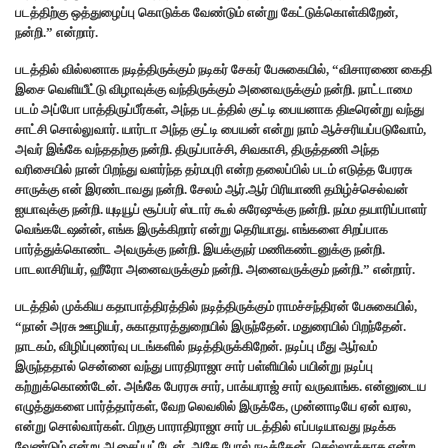
படத்திற்கு ஒத்துழைப்பு கொடுக்க வேண்டும் என்று கேட்டுக்கொள்கிறேன்,
நன்றி.” என்றார்.
படத்தில் வில்லனாக நடித்திருக்கும் நடிகர் சேகர் பேசுகையில், “விசாரணை கைதி
இசை வெளியீட்டு விழாவுக்கு வந்திருக்கும் அனைவருக்கும் நன்றி. நாட்டாமை
படம் அப்போ பாத்திருப்பீர்கள், அந்த படத்தில் குட்டி பையனாக திடீரென்று வந்து
சாட்சி சொல்லுவார். யார்டா அந்த குட்டி பையன் என்று நாம் ஆச்சரியப்படுவோம்,
அவர் இங்கே வந்ததற்கு நன்றி. திருப்பாச்சி, சிவகாசி, திருத்தணி அந்த
வரிசையில் நான் பிறந்து வளர்ந்த தர்மபுரி என்ற தலைப்பில் படம் எடுத்த பேரரசு
சாருக்கு என் இரண்டாவது நன்றி. சேலம் ஆர்.ஆர் பிரியாணி தமிழ்ச்செல்வன்
ஐயாவுக்கு நன்றி. யுடியூப் சூப்பர் ஸ்டார் கூல் சுரேஷுக்கு நன்றி. நம்ம தயாரிப்பாளர்
வெங்கடேஷன்ன், எங்க இருக்கிறார் என்று தெரியாது. எங்களை சிறப்பாக
பார்த்துக்கொண்ட அவருக்கு நன்றி. இயக்குநர் மணிகண்டனுக்கு நன்றி.
பாடலாசிரியர், ஹீரோ அனைவருக்கும் நன்றி. அனைவருக்கும் நன்றி.” என்றார்.
படத்தில் முக்கிய கதாபாத்திரத்தில் நடித்திருக்கும் ராமச்சந்திரன் பேசுகையில்,
“நான் அரசு ஊழியர், சுகாதாரத்துறையில் இருந்தேன். மதுரையில் பிறந்தேன்.
நாடகம், விழிப்புணர்வு படங்களில் நடித்திருக்கிறேன். நடிப்பு மீது ஆர்வம்
இருந்ததால் சென்னை வந்து பாரதிராஜா சார் பள்ளியில் பயின்று நடிப்பு
கற்றுக்கொண்டேன். அங்கே பேரரசு சார், பாக்யராஜ் சார் வருவாங்க. என்னுடைய
எழுத்துகளை பார்த்தார்கள், வேற லெவலில் இருக்கே, முன்னாடியே ஏன் வரல,
என்று சொல்வார்கள். பிறகு பாராதிராஜா சார் படத்தில் எப்படியாவது நடிக்க
வேண்டும் என்று ஆசைப்பட்டேன், அதே போல் நடித்தேன். செல்லாக்காசு என்ற