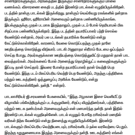
சான்றோர்களுக்கும், அரங்கத்தில் இருக்கும் சான்றோர்களுக்கும் மாலை
வணக்கம். விசாரணை கைதி படத்தில் இரண்டு பாடல்கள் எழுதியிருக்கிறேன்.
படத்தில் நான்கு பாடல்கள் இருக்கிறது. நான்கும் வெவ்வேறு ரகங்களில் நன்றாக
இருக்கும். ஹீரோ, ஹீரோயின் அனைவரும் நன்றாக பண்ணியிருக்காங்க.
இயக்குநருக்கு முதல் படமாக இருந்தாலும், முதல் படம் போல் தெரியாமல் மிக
சிறப்பாக பண்ணியிருக்கிறார். இந்த படத்தின் தயாரிப்பாளர் பற்றி சொல்ல
வேண்டும் என்றால், அவர் பல படங்கள் தயாரிக்க வேண்டும் என்று
கேட்டுக்கொள்கிறேன். காரணம், வேலை கொடுப்பதற்கு முதல் நாளே
ஊதியத்தை கொடுத்து விடுவார். பாடகி அனுராதா ஸ்ரீராம் மேடமை ஒப்பந்தம்
செய்த போது, அவர்களுக்கான ஊதியத்தை கொடுத்துவிட்டு மறுநாள் தான் பாட
வைத்தார்கள். அவர்களைப் போல் அனைத்து தொழில்நுட்ப கலைஞர்களுக்கும்
இப்படி தான் செய்தார். இவரை போன்ற தயாரிப்பாளர் தான் வெற்றி பெற
வேண்டும். இந்த படம் மிகப்பெரிய வெற்றி பெற வேண்டும், அதற்கு பத்திரிகை
மற்றும் ஊடகத்தினர் ஒத்துழைப்பு அளிக்க வேண்டும், என்று
கேட்டுக்கொள்கிறேன். நன்றி.” என்றார்.
பாடலாசிரியர் ஜி.சரவணன் பேசுகையில், “இந்த அழகான இசை வெளியீட்டு
விழாவில் பங்கேற்றிருக்கும் படக்குழுவினர், சிறப்பு விருந்தினர்கள், பத்திரிகை
மற்றும் ஊடக நண்பர்கள் அனைவருக்கும் என் மனமார்ந்த நன்றி. நான் இதில்
இரண்டு பாடல்கள் எழுதியுள்ளேன். பாடல் எழுதும் போதே ரசிகர்கள் மனதில்
வரிகள் நிற்க வேண்டும் என்று நினைத்து எழுதியிருக்கிறேன். இரண்டு
பாடல்களும் மிகப்பெரிய வெற்றியடையும், ரசிகர்களிடம் நல்ல வரவேற்பை பெறும்.
இதற்கு உறுதுணையாக இருந்த அனைவருக்கும் நன்றி. ஊடகத்தினர் எங்கள்