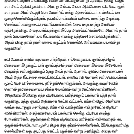
இல்லை என்றால் அவர்களது நிலை என்னவாகும் என்று தெரியும். இன்று விஜய்
சார் சிஎம் ஆகியிருக்கிறார். அவரது அம்மா, அப்பா ஆகியோரை விட கே.ராஜன்
சார் தான் அவர் வெற்றி பெற வேண்டும் என்று ஆசைப்பட்டார். என்னிடம் பல
முறை சொல்லியிருக்கிறார். தயாரிப்பாளர்களின் வலியை உணர்ந்து அடிக்கடி
சொல்வார், என்னுடைய தயாரிப்பாளர்களின் நிலை மாற, மாற்று அரசியல்
வந்திருக்கிறது. அதை பார்ப்பதற்குள் இப்படி அவசப்பட்டுடீங்களே. அவரால் தான்
நான் பிரபலமானேன், பல இடங்களில் எனக்கு புத்திமதி சொல்லியிருக்கிறார்.
அதன் பிறகு தான் நான் வாலை சுருட்டிக் கொண்டு, நேர்மையாக பயணித்து
வருகிறேன்.
ரவி மோகன் சாரின் கதறலை பார்த்தேன். எல்லோருடைய குடும்பத்திலும்
பிரச்சனை இருக்கும், யார் குடும்பத்தில் தான் பிரச்சனை இல்லை. இதேபோல்
பிரஷாந்த் சார், ரஜினிக்குப் பிறகு அவர் தான். ஆனால், குடும்ப பிரச்சனையால்
அவர் அந்த இடத்தை கைவிட்டுவிட்டார். எனவே ரவி மோகன் சார், பெரியவர்கள்
மூலம் பேசி பிரச்சனையை தீர்த்துக்கொள்ளுங்கள். அவருக்கு கவுன்சிலிங்
கொடுத்து பிரச்சனையை தீர்க்க வேண்டும் என்று கேட்டுக்கொள்கிறேன்.
அதேபோல் இப்போது எந்த வீடியோவை பார்த்தாலும் டாஸ்மாக் பற்றி தான்
வருகிறது. பத்து ரூபாய் அதிகமாக கேட்டு விட்டால், எங்கள் விஜய் அண்ணா
வாங்க கூடாதுனு சொல்றாரு, நீங்க ஏன் வாங்குறீங்க என்று கேட்டு வீடியோ
எடுக்கிறார்கள். அதற்காகவே பலர் டாஸ்மாக் சென்று வீடியோ எடுத்து
போடுகிறார்கள். குழந்தைகள் அந்த வீடியோவை பார்த்தால் என்னவாகும். சுய
ஒழுக்கம் வேண்டாமா. முன்பு திமுக மீது குற்றம் சொன்னீர்கள், இப்போது யார் மீது
சொல்வீர்கள். மது குடிப்பது கெட்டப் பழக்கம் என்று தெரிந்தும், அதை ஏன்