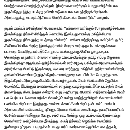
வந்திருக்கிறீர்கள், மகிழ்ச்சியாக இருக்கிறது. பேரரசு சார் எவ்வளவு பெரிய
வெற்றிகளை கொடுத்திருக்கிறார். இவர்களை பார்க்கும் போது மகிழ்ச்சியாக
இருக்கிறது. இந்த படக்குழுவினர் கடுமையாக உழைத்திருக்கிறார்கள்,
அவர்களுக்கு கடவுள் ஆசியால் வெற்றி கிடைக்க வேண்டும்.” என்றார்.
நடிகர் மாஸ்டர் மகேந்திரன் பேசுகையில், “உங்களை பார்க்கும் போது மகிழ்ச்சியாக
இருக்கிறது. நீங்கள் சிரித்துக் கொண்டு இருப்பது எனக்கு மகிழ்ச்சியாக
இருக்கிறது. நீங்க இந்த படத்தை சப்போர்ட் பண்ண வந்திருப்பது மகிழ்ச்சி. தமிழ்
சினிமாவில் மிக சிறந்த இயக்குநர்களில் பேரரசு சார் ஒருவர். மக்களுக்கான
படத்தை கொடுத்தவர், இப்போது பல படங்களுக்கு பெரிய ஒத்துழைப்பு
கொடுத்து வருகிறார். அவரை எனக்கு மிகவும் பிடிக்கும். தமிழ் எப்படி அழகாக
இருக்கிறதோ அதுபோல் தமிழ்ச்செல்வன் சார் அழகு. பசிக்கும் அனைவருக்கும்
அவர் சோரு போட்டு இருக்காரு, அவரை பார்த்தது மகிழ்ச்சி. ஹீரோ உன்னி பிரதர்,
தன்னம்பிக்கையோடு இருக்கிறார். காவல்துறை உடையில் மிக பொறுத்தமாக
இருக்கிறார். அவருக்கு மிகப்பெரிய வாழ்த்துகள். அவர் சினிமாவில் ஜெயிக்க
வேண்டும். இயக்குநர் மணிகண்டன் சாருக்கு வாழ்த்துகள். இந்த படத்தில் அவர்
நினைத்தது கிடைத்ததா என்றால் அது தெரியாது. ஆனால், எதிர்காலத்தில் அவர்
பல பெரிய படங்களை எடுக்க வேண்டும் என்று வாழ்த்துகிறேன். கேமரா மேனின்
பணி மிக சிறப்பாக இருந்தது. சண்டைக்காட்சிகள் சிறப்பு, ஸ்டண்ட் மாஸ்டர்
அண்னாவின் வலி எனக்கு புரியுது, அவரை சினிமா கைவிடாது. தயாரிப்பாளரிடம்
பேசிக்கொண்டு இருந்த போது, தம்பி நாம சேர்ந்து ஒரு படம் பண்ட்றோம் என்று
சொன்னார், மகிழ்ச்சியாக இருந்தது. அவர் நிச்சயம் ஜெயிக்க வேண்டும்.
இன்றைய நம்முடைய முதல்வர் பல தயாரிப்பாளர்களை ஜெயிக்க வைத்தவர்,