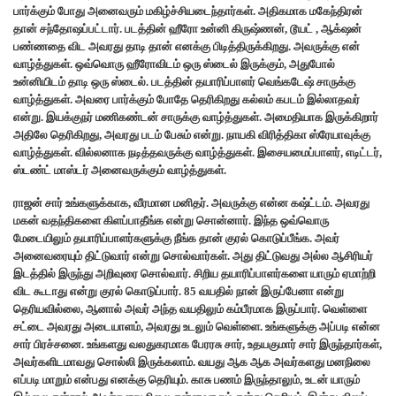
பார்க்கும் போது அனைவரும் மகிழ்ச்சியடைந்தார்கள். அதிகமாக மகேந்திரன்
தான் சந்தோஷப்பட்டார். படத்தின் ஹீரோ உன்னி கிருஷ்ணன், டூயட் , ஆக்‌ஷன்
பண்ணதை விட அவரது தாடி தான் எனக்கு பிடித்திருக்கிறது. அவருக்கு என்
வாழ்த்துகள். ஒவ்வொரு ஹீரோவிடம் ஒரு ஸ்டைல் இருக்கும், அதுபோல்
உன்னியிடம் தாடி ஒரு ஸ்டைல். படத்தின் தயாரிப்பாளர் வெங்கடேஷ் சாருக்கு
வாழ்த்துகள். அவரை பார்க்கும் போதே தெரிகிறது கல்லம் கபடம் இல்லாதவர்
என்று. இயக்குநர் மணிகண்டன் சாருக்கு வாழ்த்துகள். அமைதியாக இருக்கிறார்
அதிலே தெரிகிறது, அவரது படம் பேசும் என்று. நாயகி விரித்திகா ஸ்ரேயாவுக்கு
வாழ்த்துகள். வில்லனாக நடித்தவருக்கு வாழ்த்துகள். இசையமைப்பாளர், எடிட்டர்,
ஸ்டண்ட் மாஸ்டர் அனைவருக்கும் வாழ்த்துகள்.
ராஜன் சார் உங்களுக்காக, வீரமான மனிதர். அவருக்கு என்ன கஷ்ட்டம். அவரது
மகன் வதந்திகளை கிளப்பாதீங்க என்று சொன்னார். இந்த ஒவ்வொரு
மேடையிலும் தயாரிப்பாளர்களுக்கு நீங்க தான் குரல் கொடுப்பீங்க. அவர்
அனைவரையும் திட்டுவார் என்று சொல்வார்கள். அது திட்டுவது அல்ல ஆசிரியர்
இடத்தில் இருந்து அறிவுரை சொல்வார். சிறிய தயாரிப்பாளர்களை யாரும் ஏமாற்றி
விட கூடாது என்று குரல் கொடுப்பார். 85 வயதில் நான் இருப்பேனா என்று
தெரியவில்லை, ஆனால் அவர் அந்த வயதிலும் கம்பீரமாக இருப்பார். வெள்ளை
சட்டை அவரது அடையாளம், அவரது உடலும் வெள்ளை. உங்களுக்கு அப்படி என்ன
சார் பிரச்சனை. உங்களது வலதுகரமாக பேரரசு சார், உதயகுமார் சார் இருந்தார்கள்,
அவர்களிடமாவது சொல்லி இருக்கலாம். வயது ஆக ஆக அவர்களது மனநிலை
எப்படி மாறும் என்பது எனக்கு தெரியும். காசு பணம் இருந்தாலும், உடன் யாரும்