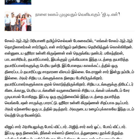
நாளை உலகம் முழுவதும் வெளியாகும் ‘ஜி.டி.என்’!
சேலம் ஆர்.ஆர் பிரியாணி தமிழ்ச்செல்வன் பேசுகையில், “எங்கள் சேலம் ஆர்.ஆர்
தொழிலாளர்கள் சார்பிலும், என் சார்பிலும் நன்றியை தெரிவித்துக் கொள்கிறேன்.
என்னுடைய ஹீரோ உன்னி கிருஷ்ணன் என் நெருங்கிய நண்பர். மகேந்திரன்,
பாடலாசிரியர், தயாரிப்பாளர், இயக்குநர் முக்கியமாக இந்த படத்தை தயாரித்த
தயாரிப்பாளர்களுக்கு பெரிய நன்றி. இப்போதைய காலக்கட்டத்தில் ஒரு
திரைப்படம் தயாரிப்பது சாதாரண விசயம் இல்லை. கே.ராஜன் சார் இன்று நம்மிடம்
இல்லை. அவர் சிறிய படங்களுக்காக நிறைய பேசியிருக்கிறார்.
தயாரிப்பாளர்களுக்காக குரல் கொடுத்திருக்கிறார். சிறிய படங்களுக்கு தியேட்டர்
கிடைக்காது, பெரிய படங்களின் வருகையினால் சிறிய படங்கள் மக்களிடம் சேர
முடியாமல் போகிறது. இப்படி ஒரு சூழ்நிலையில் இந்த படத்தை தயாரித்த
வெங்கடேஷன் சாருக்கு பாராட்டு. ஹீரோ உன்னி கிருஷ்ணன் சிறப்பாக நடிப்பார்.
அவர் ஏற்கனவே ஒரு படத்தில் நடித்தார். அவருடைய உழைப்புக்காகவே இந்த படம்
வெற்றி பெற வேண்டும்.
விஜய் சார் அரசியலுக்கு போய் விட்டார். அஜித் சார் கார் ஓட்ட போய் விட்டார்.
இப்படி ஒரு நிலையில், நீங்கள் எல்லாம் திரைப்படத்துறையை தூக்கி நிறுத்த