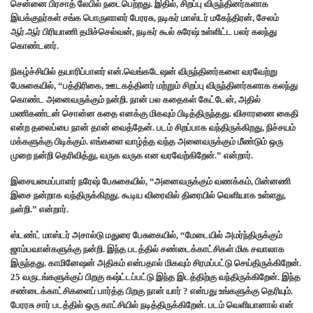
சென்னை பிரசாத் லேபில் நடைபெற்றது. இதில், சிறப்பு விருந்தினர்களாக
இயக்குநர்கள் சங்க பொருளாளர் பேரரசு, நடிகர் மாஸ்டர் மகேந்திரன், சேலம்
ஆர்.ஆர் பிரியாணி தமிச்செல்வன், நடிகர் கூல் சுரேஷ் உள்ளிட்ட பலர் கலந்து
கொண்டனர்.
நிகழ்ச்சியில் தயாரிப்பாளர் என்.வெங்கடேஷன் விருந்தினர்களை வரவேற்று
பேசுகையில், “பத்திரிகை, ஊடகத்தினர் மற்றும் சிறப்பு விருந்தினர்களாக கலந்து
கொண்ட அனைவருக்கும் நன்றி. நான் பல கதைகள் கேட்டேன், அதில்
மணிகண்டன் சொன்ன கதை எனக்கு மிகவும் பிடித்திருந்தது. விசாரணை கைதி
என்ற தலைப்பை நான் தான் வைத்தேன். படம் சிறப்பாக வந்திருக்கிறது, நிச்சயம்
மக்களுக்கு பிடிக்கும். எங்களை வாழ்த்த வந்த அனைவருக்கும் மீண்டும் ஒரு
முறை நன்றி தெரிவித்து, வருக வருக என வரவேற்கிறேன்.” என்றார்.
இசையமைப்பாளர் நரேஷ் பேசுகையில், “அனைவருக்கும் வணக்கம், பின்னணி
இசை நன்றாக வந்திருக்கிறது. கூடிய விரைவில் திரையில் வெளியாக உள்ளது,
நன்றி.” என்றார்.
ஸ்டண்ட் மாஸ்டர் அசால்டு மதுரை பேசுகையில், “மேடையில் அமர்ந்திருக்கும்
ஜாம்பவான்களுக்கு நன்றி. இந்த படத்தில் சண்டைக்காட்சிகள் மிக சவாலாக
இருந்தது. காமினேஷன் அதிகம் என்பதால் மிகவும் சிரமப்பட்டு செய்திருக்கிறேன்.
25 வருடங்களுக்குப் பிறகு கஷ்ட்டப்பட்டு இந்த இடத்திற்கு வந்திருக்கிறேன். இந்த
சண்டைக்காட்சிகளைப் பார்த்த பிறகு நான் யார் ? என்பது உங்களுக்கு தெரியும்.
பேரரசு சார் படத்தில் ஒரு காட்சியில் நடித்திருக்கிறேன். படம் வெளியானால் என்