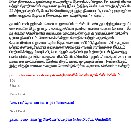
இந்த திரைப்படம் ஒவ்வொரு கட்டத்திலும் ஆச்சரியப்படுத்தும். சோனாக்ஷி சின்
மற்றும் ஜோதிகாவின் வலுவான நடிப்பு இப்படத்திற்கு பெரிய பலமாக இருக்கும். ம
22 அன்று ப்ரைம் வீடியோவில் வெளியாகும் இந்த திரைப்படம், உலகம் முழுவதும் உ
ரசிகர்களுடன் ஆழமாக இணையும் என நம்புகிறோம்.” என்றார்.
தயாரிப்பாளர் ஹர்மன் பவேஜா கூறுகையில், “’சிஸ்டம்’ என்பது முற்றிலும் மாறுபட்
உலகங்களில் இருந்து வரும், தங்களுக்கென தனித்த எண்ணங்களை கொண்ட இ
உறுதியான பெண்களின் கதையாக உருவாகியுள்ள ஒரு விறுவிறுப்பான நீதிமன்ற
டிராமா திரைப்படம். சோனாக்ஷி சின்ஹா, ஜோதிகா மற்றும் அஷுதோஷ்
கோவாரிகரின் வலுவான நடிப்பு இந்த கதையை உயிர்ப்பித்துள்ளன. அர்த்தமுள்ள
மற்றும் சினிமாபூர்வமான கதைகளை சொல்லும் எங்கள் நோக்கத்தை இப்படம்
பிரதிபலிக்கிறது. ப்ரைம் வீடியோ மற்றும் அஷ்வினி ஐயர் திவாரியுடன் இணைந்து
பணியாற்றியது, இந்த கதையை மிகப்பெரிய அளவில் மற்றும் நம்பகத்தன்மையுடன
உருவாக்க உதவியுள்ளது. இந்தியாவிலும் உலகம் முழுவதும் உள்ள ரசிகர்களிடமும்
இந்த வித்தியாசமான கதையை கொண்டு சேர்க்க ஆவலாக உள்ளோம்,” என்றார்.
pan india movie system
system
அமேசானில் வெளியாகும் சிஸ்டம்
சிஸ்டம்
167
Share
Prev Post
’எக்ஸாம்’ தொடரை பாராட்டிய பிரபலங்கள்!
Next Post
துல்கர் சல்மானின் ’ஐ அம் கேம்’ படத்தின் ரிலீஸ் அப்டேட் வெளியீடு!