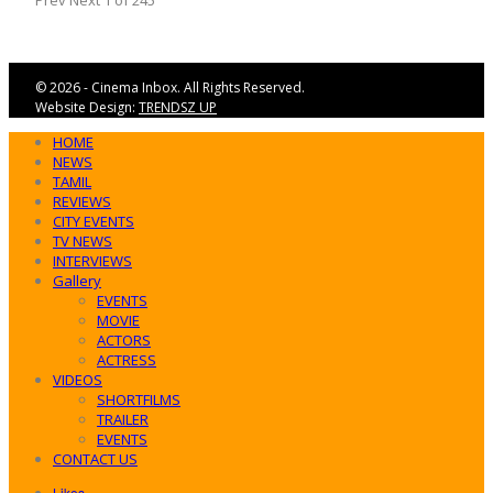
© 2026 - Cinema Inbox. All Rights Reserved.
Website Design:
TRENDSZ UP
HOME
NEWS
TAMIL
REVIEWS
CITY EVENTS
TV NEWS
INTERVIEWS
Gallery
EVENTS
MOVIE
ACTORS
ACTRESS
VIDEOS
SHORTFILMS
TRAILER
EVENTS
CONTACT US
Likes