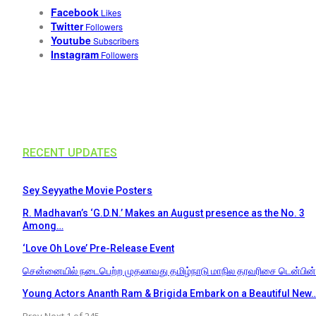
Facebook
Likes
Twitter
Followers
Youtube
Subscribers
Instagram
Followers
RECENT UPDATES
Sey Seyyathe Movie Posters
R. Madhavan’s ‘G.D.N.’ Makes an August presence as the No. 3
Among…
‘Love Oh Love’ Pre-Release Event
சென்னையில் நடைபெற்ற முதலாவது தமிழ்நாடு மாநில தரவரிசை டென்பின
Young Actors Ananth Ram & Brigida Embark on a Beautiful New
Prev
Next
1 of 245