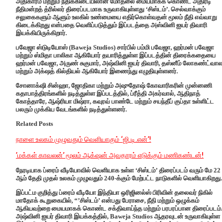
அதிகாரம் மற்றும் நீதிக்கிடையிலான மோதலை மையமாகக் கொண்ட அதிரடி
நீதிமன்றத் த்ரில்லர் திரைப்படமாக உருவாகியுள்ளது ‘சிஸ்டம்’. செல்வாக்கும்
சலுகைகளும் ஆளும் உலகில் உண்மையை எதிர்கொள்வதன் மூலம் நீதி எவ்வாறு
கிடைக்கிறது என்பதை வெளிப்படுத்தும் இப்படத்தை அஸ்வினி ஐயர் திவாரி
இயக்கியிருக்கிறார்.
பவேஜா ஸ்டுடியோஸ் (Baweja Studios) சார்பில் பம்மி பவேஜா, ஹர்மன் பவேஜா
மற்றும் ஸ்மிதா பாலிகா ஆகியோர் தயாரித்துள்ள இப்படத்தின் திரைக்கதையை
ஹர்மன் பவேஜா, அருண் சுகுமார், அஷ்வினி ஐயர் திவாரி, தஸ்னீம் லோகண்ட்வா
மற்றும் அக்‌ஷத் கில்தியல் ஆகியோர் இணைந்து எழுதியுள்ளனர்.
சோனாக்‌ஷி சின்ஹா, ஜோதிகா மற்றும் அஷுதோஷ் கோவாரிகரின் முன்னணி
கதாபாத்திரங்களில் நடித்துள்ள இப்படத்தில், ப்ரீத்தி அகர்வால், ஆதிநாத்
கோத்தாரே, ஆஷ்ரியா மிஷ்ரா, கவுரவ் பாண்டே மற்றும் சயந்தீப் குப்தா உள்ளிட்ட
பலரும் முக்கிய வேடங்களில் நடித்துள்ளனர்.
Related Posts
நாளை உலகம் முழுவதும் வெளியாகும் ‘ஜி.டி.என்’!
’மக்கள் காவலன்’ மூலம் ஆக்‌ஷன் அவதாரம் எடுக்கும் மணிகண்டன்!
நேரடியாக ப்ரைம் வீடியோவில் வெளியாக உள்ள ‘சிஸ்டம்’ திரைப்படம் வரும் மே 22
ஆம் தேதி முதல் உலகம் முழுவதும் 240-க்கும் மேற்பட்ட நாடுகளில் வெளியாகிறது.
இப்பட்ம குறித்து ப்ரைம் வீடியோ இந்தியா ஒரிஜினல்ஸ் பிரிவின் தலைவர் நிகில்
மாதோக் கூறுகையில், “’சிஸ்டம்’ என்பது பேராசை, நீதி மற்றும் ஒழுக்கம்
ஆகியவற்றை மையமாகக் கொண்ட சக்திவாய்ந்த மற்றும் பரபரப்பான திரைப்படம்
அஷ்வினி ஐயர் திவாரி இயக்கத்தில், Baweja Studios ஆதரவுடன் உருவாகியுள்ள