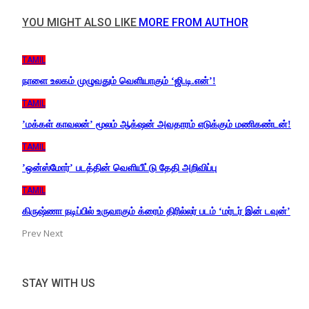
YOU MIGHT ALSO LIKE
MORE FROM AUTHOR
TAMIL
நாளை உலகம் முழுவதும் வெளியாகும் ‘ஜி.டி.என்’!
TAMIL
’மக்கள் காவலன்’ மூலம் ஆக்‌ஷன் அவதாரம் எடுக்கும் மணிகண்டன்!
TAMIL
’ஒன்ஸ்மோர்’ படத்தின் வெளியீட்டு தேதி அறிவிப்பு
TAMIL
கிருஷ்ணா நடிப்பில் உருவாகும் க்ரைம் திரில்லர் படம் ‘மர்டர் இன் டவுன்’
Prev
Next
STAY WITH US