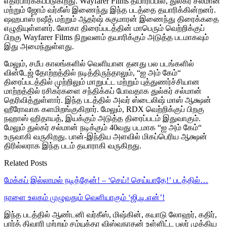
எதிர்பார்க்கப்படுகிறது. Wayfarer Films தயாரிப்பில், துல்கர் சல்மான்
மற்றும் ஜோம் வர்கீஸ் இணைந்து இந்த படத்தை தயாரிக்கின்றனர்.
ஷஹபாஸ் ரஷீத் மற்றும் ஆதர்ஷ் சுகுமாரன் இணைந்து திரைக்கதை
எழுதியுள்ளனர். லோகா திரைப்படத்தின் மாபெரும் வெற்றிக்குப்
பிறகு Wayfarer Films நிறுவனம் தயாரிக்கும் அடுத்த படமாகவும்
இது அமைந்துள்ளது.
மேலும், சமீப காலங்களில் வெளியான தனது பல படங்களில்
வின்டேஜ் தோற்றத்தில் நடித்திருந்தாலும், “ஐ அம் கேம்“
திரைப்படத்தில் முற்றிலும் மாறுபட்ட மற்றும் புத்துணர்ச்சியான
மாற்றத்தில் ரசிகர்களை சந்திக்கப் போவதாக துல்கர் சல்மான்
தெரிவித்துள்ளார். இந்த படத்தில் அவர் ஸ்டைலிஷ் மாஸ் ஆக்ஷன்
ஹீரோவாக களமிறங்குகிறார். மேலும், RDX வெற்றிக்குப் பிறகு
நஹாஸ் ஹிதாயத், இயக்கும் அடுத்த திரைப்படம் இதுவாகும்.
மேலும் துல்கர் சல்மான் நடிக்கும் 40வது படமாக “ஐ அம் கேம்“
உருவாகி வருகிறது. பான்-இந்திய அளவில் மிகப்பெரிய ஆக்ஷன்
திரில்லராக இந்த படம் தயாராகி வருகிறது.
Related Posts
மேக்கப் இல்லாமல் நடித்தேன்! – ‘செய்! செய்யாதே!’ படத்தில்…
நாளை உலகம் முழுவதும் வெளியாகும் ‘ஜி.டி.என்’!
இந்த படத்தில் ஆண்டனி வர்கீஸ், மிஷ்கின், கயாடு லோஹர், கதிர்,
பார்த் திவாரி மற்றும் சம்யுக்தா விஸ்வநாதன் உள்ளிட்ட பலர் முக்கிய