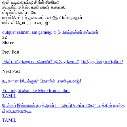
ஒலி வடிவமைப்பு: சிங்க் சினிமா
சவுண்ட் மிக்ஸ்: கண்ணன் கணபதி
ஸ்டில்ஸ்: எஸ்.பி.கே
மார்க்கெட்டிங் தலைவர் : விஜீத் விஸ்வநாதன்
மக்கள் தொடர்பு : யுவராஜ்
dulquer salman
i am gamer
ஐ அம் கேம்
துல்கர் சல்மான்
32
Share
Prev Post
’சிஸ்டம்’ திரைப்பட வெளியீட்டு தேதியை அறிவித்த ப்ரைம் வீடியோ!
Next Post
நடிகரான இயக்குநர் பிரசாந்த் பாண்டியராஜ்!
You might also like
More from author
TAMIL
மேக்கப் இல்லாமல் நடித்தேன்! – ‘செய்! செய்யாதே!’ படத்தில் நடித்த
அனுபவத்தை…
TAMIL