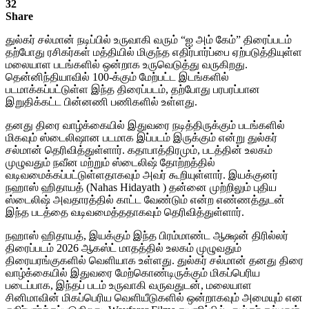
32
Share
துல்கர் சல்மான் நடிப்பில் உருவாகி வரும் “ஐ அம் கேம்” திரைப்படம்
தற்போது ரசிகர்கள் மத்தியில் மிகுந்த எதிர்பார்ப்பை ஏற்படுத்தியுள்ள
மலையாள படங்களில் ஒன்றாக உருவெடுத்து வருகிறது.
தென்னிந்தியாவில் 100-க்கும் மேற்பட்ட இடங்களில்
படமாக்கப்பட்டுள்ள இந்த திரைப்படம், தற்போது பரபரப்பான
இறுதிக்கட்ட பின்னணி பணிகளில் உள்ளது.
தனது திரை வாழ்க்கையில் இதுவரை நடித்திருக்கும் படங்களில்
மிகவும் ஸ்டைலிஷான படமாக இப்படம் இருக்கும் என்று துல்கர்
சல்மான் தெரிவித்துள்ளார். கதாபாத்திரமும், படத்தின் உலகம்
முழுவதும் நவீன மற்றும் ஸ்டைலிஷ் தோற்றத்தில்
வடிவமைக்கப்பட்டுள்ளதாகவும் அவர் கூறியுள்ளார். இயக்குனர்
நஹாஸ் ஹிதாயத் (Nahas Hidayath ) தன்னை முற்றிலும் புதிய
ஸ்டைலிஷ் அவதாரத்தில் காட்ட வேண்டும் என்ற எண்ணத்துடன்
இந்த படத்தை வடிவமைத்ததாகவும் தெரிவித்துள்ளார்.
நஹாஸ் ஹிதாயத், இயக்கும் இந்த பிரம்மாண்ட ஆக்ஷன் திரில்லர்
திரைப்படம் 2026 ஆகஸ்ட் மாதத்தில் உலகம் முழுவதும்
திரையரங்குகளில் வெளியாக உள்ளது. துல்கர் சல்மான் தனது திரை
வாழ்க்கையில் இதுவரை மேற்கொண்டிருக்கும் மிகப்பெரிய
படைப்பாக, இந்தப் படம் உருவாகி வருவதுடன், மலையாள
சினிமாவின் மிகப்பெரிய வெளியீடுகளில் ஒன்றாகவும் அமையும் என