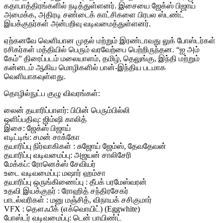
கதாபாத்திரங்களில் நடித்துள்ளனர். இசையை ஜேக்ஸ் பிஜாய்
அமைக்க, அதிரடி சண்டைக் காட்சிகளை பிரபல ஸ்டண்ட்
இயக்குநர்கள் அன்பறிவு வடிவமைத்துள்ளனர்.
ஏற்கனவே வெளியான முதல் மற்றும் இரண்டாவது லுக் போஸ்டர்கள்
ரசிகர்கள் மத்தியில் பெரும் வரவேற்பை பெற்றிருந்தன. “ஐ அம்
கேம்” திரைப்படம் மலையாளம், தமிழ், தெலுங்கு, இந்தி மற்றும்
கன்னடம் ஆகிய மொழிகளில் பான்-இந்திய படமாக
வெளியாகவுள்ளது.
தொழில்நுட்ப குழு விவரங்கள்:
லைன் தயாரிப்பாளர்: பிபின் பெரும்பில்லி
ஒளிப்பதிவு: ஜிம்ஷி காலித்
இசை: ஜேக்ஸ் பிஜாய்
எடிட்டிங்: சமன் சாக்கோ
தயாரிப்பு நிர்வாகிகள் : சுஜோய் ஜேம்ஸ், தேவதேவன்
தயாரிப்பு வடிவமைப்பு: அஜயன் சாலிசேரி
மேக்கப்: ரோனெக்ஸ் சேவியர்
உடை வடிவமைப்பு: மஷார் ஹம்சா
தயாரிப்பு ஒருங்கிணைப்பு : தீபக் பரமேஸ்வரன்
உதவி இயக்குநர் : ரோஹித் சந்திரசேகர்
பாடல்வரிகள் : மனு மஞ்சித், விநாயக் சசிகுமார்
VFX : தௌஃபீக் (எக்வொயிட்) (Eggwhite)
போஸ்டர் வடிவமைப்பு: டென் பாயிண்ட்