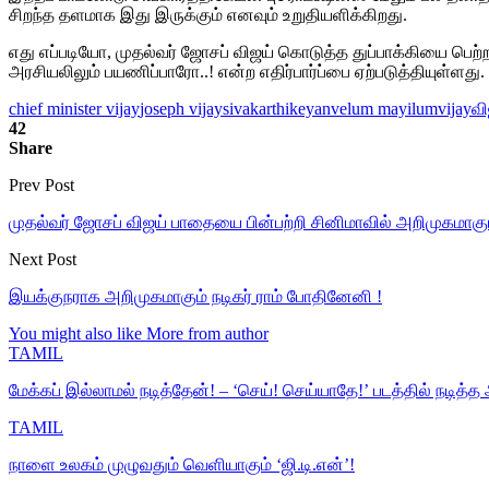
சிறந்த தளமாக இது இருக்கும் எனவும் உறுதியளிக்கிறது.
எது எப்படியோ, முதல்வர் ஜோசப் விஜய் கொடுத்த துப்பாக்கியை பெற
அரசியலிலும் பயணிப்பாரோ..! என்ற எதிர்பார்ப்பை ஏற்படுத்தியுள்ளது.
chief minister vijay
joseph vijay
sivakarthikeyan
velum mayilum
vijay
வி
42
Share
Prev Post
முதல்வர் ஜோசப் விஜய் பாதையை பின்பற்றி சினிமாவில் அறிமுகமாகும
Next Post
இயக்குநராக அறிமுகமாகும் நடிகர் ராம் போதினேனி !
You might also like
More from author
TAMIL
மேக்கப் இல்லாமல் நடித்தேன்! – ‘செய்! செய்யாதே!’ படத்தில் நடி
TAMIL
நாளை உலகம் முழுவதும் வெளியாகும் ‘ஜி.டி.என்’!