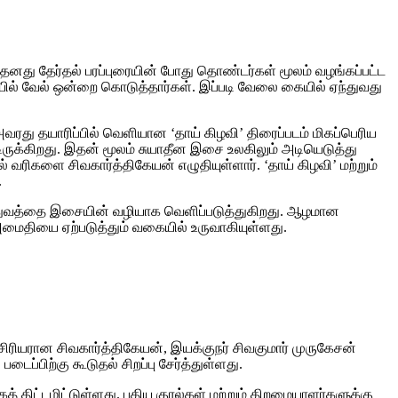
 தனது தேர்தல் பரப்புரையின் போது தொண்டர்கள் மூலம் வழங்கப்பட்ட
யில் வேல் ஒன்றை கொடுத்தார்கள். இப்படி வேலை கையில் ஏந்துவது
 அவரது தயாரிப்பில் வெளியான ‘தாய் கிழவி’ திரைப்படம் மிகப்பெரிய
டிருக்கிறது. இதன் மூலம் சுயாதீன இசை உலகிலும் அடியெடுத்து
வரிகளை சிவகார்த்திகேயன் எழுதியுள்ளார். ‘தாய் கிழவி’ மற்றும்
.
மகத்துவத்தை இசையின் வழியாக வெளிப்படுத்துகிறது. ஆழமான
 அமைதியை ஏற்படுத்தும் வகையில் உருவாகியுள்ளது.
ாசிரியரான சிவகார்த்திகேயன், இயக்குநர் சிவகுமார் முருகேசன்
்பிற்கு கூடுதல் சிறப்பு சேர்த்துள்ளது.
திட்டமிட்டுள்ளது. புதிய குரல்கள் மற்றும் திறமையாளர்களுக்கு