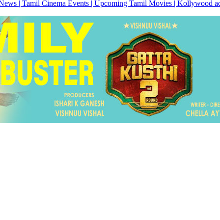
News | Tamil Cinema Events | Upcoming Tamil Movies | Kollywood actres