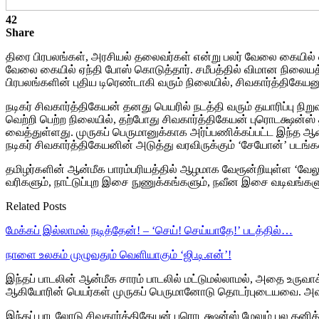
42
Share
திரை பிரபலங்கள், அரசியல் தலைவர்கள் என்று பலர் வேலை கையில் எ
வேலை கையில் ஏந்தி போஸ் கொடுத்தார். சமீபத்தில் விமான நிலையத்
பிரபலங்களின் புதிய டிரெண்டாகி வரும் நிலையில், சிவகார்த்திகேய
நடிகர் சிவகார்த்திகேயன் தனது பெயரில் நடத்தி வரும் தயாரிப்பு நி
வெற்றி பெற்ற நிலையில், தற்போது சிவகார்த்திகேயன் புரொடக்ஷன்ஸ்
வைத்துள்ளது. முருகப் பெருமானுக்காக அர்ப்பணிக்கப்பட்ட இந்த ஆன
நடிகர் சிவகார்த்திகேயனின் அடுத்து வரவிருக்கும் ‘சேயோன்’ படங்க
தமிழர்களின் ஆன்மீக பாரம்பரியத்தில் ஆழமாக வேரூன்றியுள்ள ‘வேல
வரிகளும், நாட்டுப்புற இசை நுணுக்கங்களும், நவீன இசை வடிவங்களு
Related Posts
மேக்கப் இல்லாமல் நடித்தேன்! – ‘செய்! செய்யாதே!’ படத்தில்…
நாளை உலகம் முழுவதும் வெளியாகும் ‘ஜி.டி.என்’!
இந்தப் பாடலின் ஆன்மீக சாரம் பாடலில் மட்டுமல்லாமல், அதை உருவாக
ஆகியோரின் பெயர்கள் முருகப் பெருமானோடு தொடர்புடையவை. அவர்களி
இந்தப் பாடலோடு சிவகார்த்திகேயன் புரொடக்ஷன்ஸ் மேலும் பல தனித்