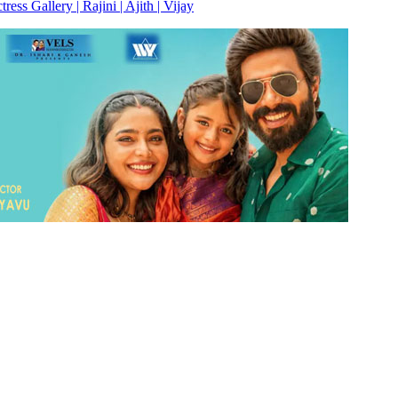
s Gallery | Rajini | Ajith | Vijay