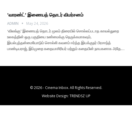
’வாரண்ட்’ இணையத் தொடர் விமர்சனம்
ADMIN
May 24, 2026
‘விலங்கு’ இணையத் தொடர் மூலம் திரையில் சொல்லப்படாத காவல்துறை
உலகத்தின் ஒரு பகுதியை உண்மைக்கு நெருக்கமாகவும்,
இயல்புத்தன்மையோடும் சொல்லி கவனம் ஈர்த்த இயக்குநர் பிரசாந்த்
பாண்டியராஜ், இம்முறை கதையாசிரியர் மற்றும் கதையின் நாயகனாக அதே…
© 2026 - Cinema Inbox. All Rights Reserved.
Website Design:
TRENDSZ UP