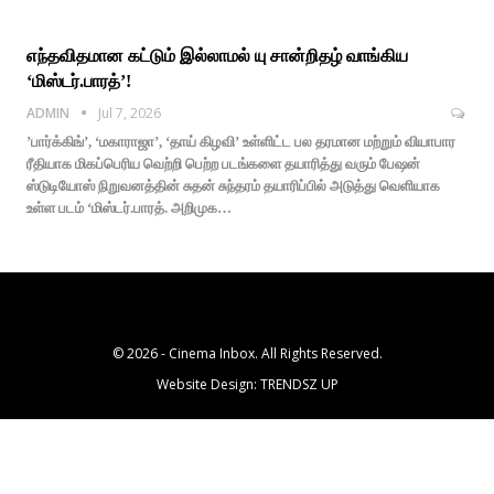
எந்தவிதமான கட்டும் இல்லாமல் யு சான்றிதழ் வாங்கிய
‘மிஸ்டர்.பாரத்’!
ADMIN
Jul 7, 2026
’பார்க்கிங்’, ‘மகாராஜா’, ‘தாய் கிழவி’ உள்ளிட்ட பல தரமான மற்றும் வியாபார
ரீதியாக மிகப்பெரிய வெற்றி பெற்ற படங்களை தயாரித்து வரும் பேஷன்
ஸ்டுடியோஸ் நிறுவனத்தின் சுதன் சுந்தரம் தயாரிப்பில் அடுத்து வெளியாக
உள்ள படம் ‘மிஸ்டர்.பாரத். அறிமுக…
© 2026 - Cinema Inbox. All Rights Reserved.
Website Design:
TRENDSZ UP