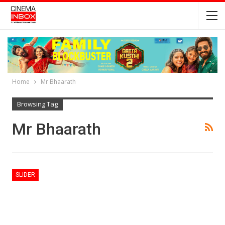
Home
Mr Bhaarath
Browsing Tag
Mr Bhaarath
SLIDER