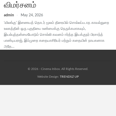
விமர்சனம்
admin
May 24, 2026
‘விலங்கு’ இணையத் தொடர் மூலம் திரையில் சொல்லப்படாத காவல்துறை
உலகத்தின் ஒரு பகுதியை உண்மைக்கு நெருக்கமாகவும்,
இயல்புத்தன்மையோடும் சொல்லி கவனம் ஈர்த்த இயக்குநர் பிரசாந்த்
பாண்டியராஜ், இம்முறை கதையாசிரியர் மற்றும் கதையின் நாயகனாக
அதே…
© 2026 - Cinema Inbox. All Rights Reserved.
Website Design:
TRENDSZ UP