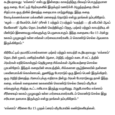
கூறியதாவது: ‘எக்ஸாம்’ என்பது இன்றைய காலத்திற்கு மிகவும் பொருத்தமான
ஒரு கதை. போட்டித் தேர்வுகளில் இருக்கும் உணர்ச்சி அழுத்தத்தை மிகச்
சிறப்பாக ஒரு திகில் நிறைந்த கதையாக மாற்றுகிறது. இந்த கதை
கோடிக்கணக்கான மக்களின் மனதைத் தொடும் என்று நாங்கள் நம்புகிறோம்.
‘சுழல் — தி வோர்டெக்ஸ்’ (சீசன் 1 மற்றும் 2) மற்றும் ‘வதந்தி — தி ஃபேபிள் ஆஃப்
வேலோனி’ ஆகிய தொடர்களின் வெற்றிக்குப் பிறகு, புஷ்கர் மற்றும் காயத்ரியுடன்
மீண்டும் இணைவது எங்களுக்கு பெருமையாகும். இந்த கதையை மே 15 அன்று
உலகம் முழுவதும் உள்ள எங்கள் பார்வையாளர்களிடம் கொண்டு செல்ல ஆவலாக
இருக்கிறோம்.”
கிரியேட்டிவ் தயாரிப்பாளர்களான புஷ்கர் மற்றும் காயத்ரி கூறியதாவது: ‘எக்ஸாம்’
தொடரின் மூலம், மனிதர்களின் ஆசை, அநீதி, மற்றும் கடைசி கட்டத்தில்
அவர்கள் எதிர்கொள்ளும் நெறிமுறை சிக்கல்கள் ஆகியவற்றை சொல்ல
முயன்றோம். இந்தக் கதையின் மையத்தில், சிக்கலான சூழ்நிலையில் தன்னை
பலவீனமாக்கி கொள்ளாமல், துணிந்து போராடும் ஒரு இளம் பெண் இருக்கிறார்.
ஒரு அநீதி நிறைந்த அமைப்புக்கு எதிராக நின்று அவள் போராடுவது தான் இந்த
கதை. எங்கள் கதைகளை உலகளவில் கொண்டு செல்ல பிரைம் வீடியோ
எங்களுக்கு சிறந்த கூட்டாளியாக இருந்து வருகிறது. அதுபோலவே எக்ஸாம்
சீரிஸையும் உலகம் முழுவதும் உள்ள பார்வையாளர்களிடம் கொண்டு செல்ல இது
சரியான தளமாக இருக்கும் என்று நாங்கள் நம்புகிறோம்.”
‘எக்ஸாம்’ சீரிஸை மே 15 முதல் ப்ரைம் வீடியோவில் கண்டுகளியுங்கள்.