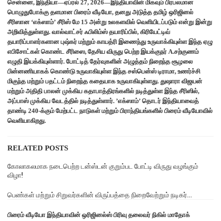
சென்னை, இந்தியா—ஏப்ரல் 27, 2026—இந்தியாவின் மிகவும் பிரபலமான
பொழுதுபோக்கு தளமான பிரைம் வீடியோ, தனது அடுத்த தமிழ் ஒரிஜினல்
சீரிஸான ‘எக்ஸாம்’ சீரிஸ் மே 15 அன்று உலகளவில் வெளியிடப்படும் என்று இன்று
அறிவித்துள்ளது. வால்வாட்சர் ஃபிலிம்ஸ் தயாரிப்பில், கிரியேட்டிவ்
தயாரிப்பாளர்களான புஷ்கர் மற்றும் காயத்ரி இணைந்து உருவாக்கியுள்ள இந்த ஏழு
எபிசோட்கள் கொண்ட சீரிஸை, தேசிய விருது பெற்ற இயக்குநர் A.சற்குணம்
எழுதி இயக்கியுள்ளார். போட்டித் தேர்வுகளின் அழுத்தம் நிறைந்த சூழலை
பின்னணியாகக் கொண்டு உருவாகியுள்ள இந்த சஸ்பென்ஸ் டிராமா, உணர்ச்சி
மிகுந்த மற்றும் பதட்டம் நிறைந்த கதையாக உருவாகியுள்ளது. துஷாரா விஜயன்
மற்றும் அதிதி பாலன் முக்கிய கதாபாத்திரங்களில் நடித்துள்ள இந்த சீரிஸில்,
அப்பாஸ் முக்கிய வேடத்தில் நடித்துள்ளார். ’எக்ஸாம்’ தொடர் இந்தியாவைத்
தாண்டி 240-க்கும் மேற்பட்ட நாடுகள் மற்றும் பிராந்தியங்களில் பிரைம் வீடியோவில்
வெளியாகிறது.
RELATED POSTS
கோலாகலமாக நடைபெற்ற டன்ஸ்டன் குறும்பட போட்டி விருது வழங்கும்
விழா!
பெண்கள் மற்றும் சிறுவர்களின் விருப்பத்தை நிறைவேற்றும் நடிகர்…
பிரைம் வீடியோ இந்தியாவின் ஒரிஜினல்ஸ் பிரிவு தலைவர் நிகில் மாதோக்