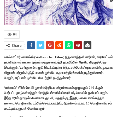
64
Share
வால்வாட்சர் ஃபிலிம்ஸ் (Wallwatcher Films) நிறுவனத்தின் சார்பில், கிரியேட்டிவ்
தயாரிப்பாளர்களான புஷ்கர் மற்றும் காயத்ரி தயாரிப்பில், தேசிய விருது பெற்ற
இயக்குநர் A.சற்குணம் எழுதி இயக்கியுள்ள இந்த சஸ்பென்ஸ் டிராமாவில், துஷாரா
விஜயன் மற்றும் அதிதி பாலன் முக்கிய கதாபாத்திரங்களில் நடித்துள்ளனர்.
மேலும், அப்பாஸ் முக்கிய வேடத்தில் நடித்துள்ளார்
‘எக்ஸாம்’ சீரிஸ் மே 15 முதல் இந்தியா மற்றும் உலகம் முழுவதும் 240-க்கும்
மேற்பட்ட நாடுகள் மற்றும் பிராந்தியங்களில் பிரைம் வீடியோவில் ஒளிபரப்பாகும்.
இந்த சீரிஸ் தமிழில் வெளியாவதுடன், தெலுங்கு, இந்தி, மலையாளம் மற்றும்
கன்னட மொழிகளில் டப்பிங் செய்யப்பட்டும், ஆங்கிலம் உட்பட 15 மொழிகளில் சப்
டைட்டில்களுடன் வெளியாகும்