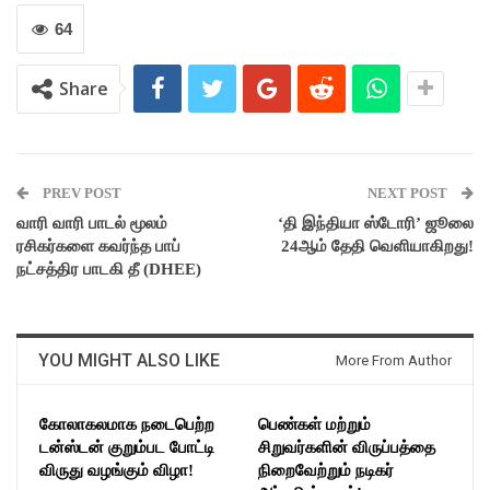
64
Share
PREV POST
NEXT POST
வாரி வாரி பாடல் மூலம்
‘தி இந்தியா ஸ்டோரி’ ஜூலை
ரசிகர்களை கவர்ந்த பாப்
24ஆம் தேதி வெளியாகிறது!
நட்சத்திர பாடகி தீ (DHEE)
YOU MIGHT ALSO LIKE
More From Author
கோலாகலமாக நடைபெற்ற
பெண்கள் மற்றும்
டன்ஸ்டன் குறும்பட போட்டி
சிறுவர்களின் விருப்பத்தை
விருது வழங்கும் விழா!
நிறைவேற்றும் நடிகர்